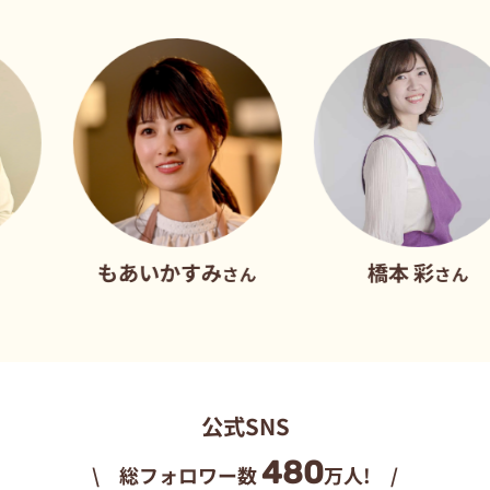
もあいかすみ
橋本 彩
さん
さん
公式SNS
480
\ 総フォロワー数
万人! /