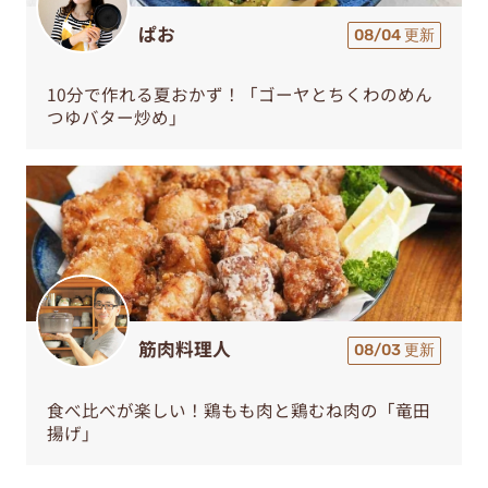
ぱお
08/04 更新
10分で作れる夏おかず！「ゴーヤとちくわのめん
つゆバター炒め」
筋肉料理人
08/03 更新
食べ比べが楽しい！鶏もも肉と鶏むね肉の「竜田
揚げ」