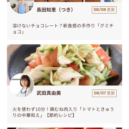
長田知恵（つき）
08/08 更新
溶けないチョコレート？新食感の手作り「グミチ
ョコ」
武田真由美
08/07 更新
火を使わず10分！鶏むね肉入り「トマトときゅう
りの中華和え」【節約レシピ】