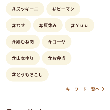
ズッキーニ
ピーマン
なす
夏休み
Ｙｕｕ
鶏むね肉
ゴーヤ
山本ゆり
お弁当
とうもろこし
キーワード一覧へ