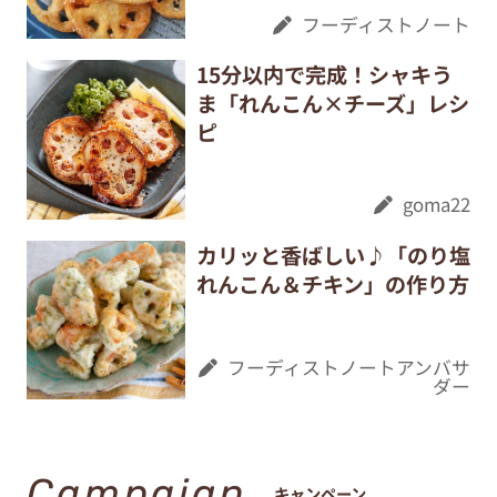
フーディストノート
15分以内で完成！シャキう
ま「れんこん×チーズ」レシ
ピ
goma22
カリッと香ばしい♪「のり塩
れんこん＆チキン」の作り方
フーディストノートアンバサ
ダー
Campaign
キャンペーン