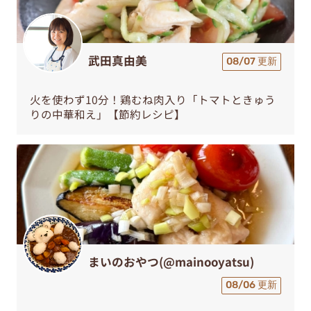
武田真由美
08/07 更新
火を使わず10分！鶏むね肉入り「トマトときゅう
りの中華和え」【節約レシピ】
まいのおやつ(@mainooyatsu)
08/06 更新