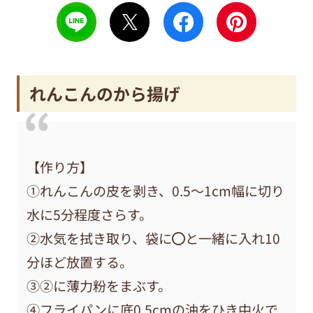
れんこんのから揚げ
【作り方】
①れんこんの皮を剥き、0.5〜1cm幅に切り
水に5分程度さらす。
②水気を拭き取り、袋に⚫︎と一緒に入れ10
分ほど放置する。
③②に薄力粉をまぶす。
④フライパンに底0.5cmの油をひき中火で