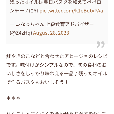
残ったオイルは翌日パスタを和えてペペロ
ンチーノに🍴
pic.twitter.com/k1eBqtVPAa
— 🍳なっちゃん 上級食育アドバイザー
(@Z4zHq)
August 28, 2023
鮭やきのこなどと合わせたアヒージョのレシピ
です。味付けがシンプルなので、旬の食材のお
いしさをしっかり味わえる一品♪残ったオイル
で作るパスタもおいしそう！
＊＊＊
れんこんとにんにくを合わせたおかずを5つご