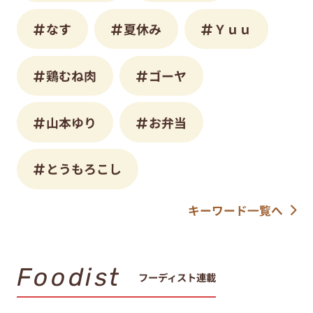
なす
夏休み
Ｙｕｕ
鶏むね肉
ゴーヤ
山本ゆり
お弁当
とうもろこし
キーワード一覧へ
Foodist
フーディスト連載