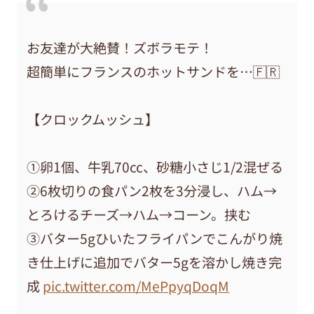
お友達が大絶賛！ズボラモテ！
超簡単にフランスのホットサンドを…🇫🇷
【クロックムッシュ】
①卵1個、牛乳70cc、砂糖小さじ1/2混ぜる
②6枚切りの食パン2枚を3分浸し、ハム→
とろけるチーズ→ハム→コーン。挟む
③バター5gひいたフライパンでこんがり焼
き仕上げに追加でバター5gを溶かし焼き完
成
pic.twitter.com/MePpyqDoqM