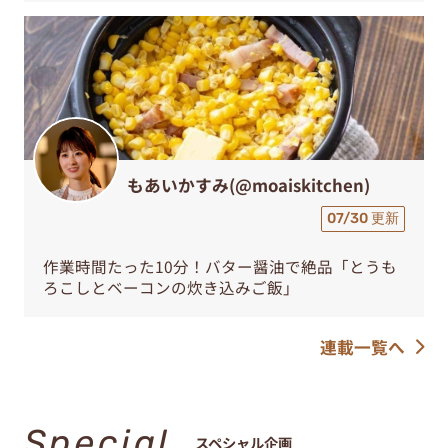
もあいかすみ(@moaiskitchen)
07/30 更新
作業時間たった10分！バター醤油で絶品「とうも
ろこしとベーコンの炊き込みご飯」
連載一覧へ
Special
スペシャル企画