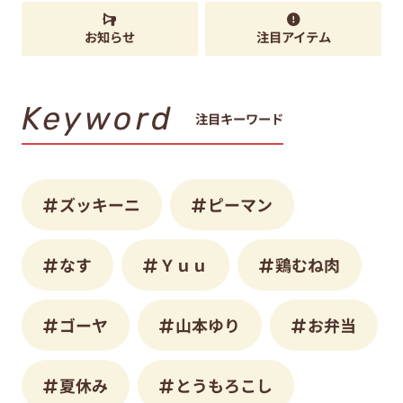
お知らせ
注目アイテム
Keyword
注目キーワード
ズッキーニ
ピーマン
なす
Ｙｕｕ
鶏むね肉
ゴーヤ
山本ゆり
お弁当
夏休み
とうもろこし