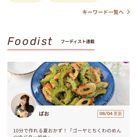
キーワード一覧へ
Foodist
フーディスト連載
ぱお
08/04 更新
10分で作れる夏おかず！「ゴーヤとちくわのめん
つゆバター炒め」