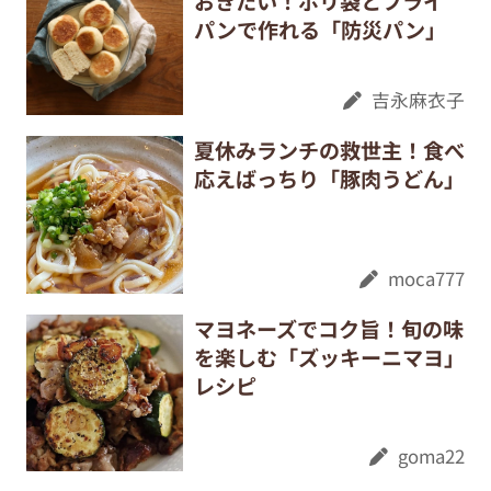
おきたい！ポリ袋とフライ
パンで作れる「防災パン」
吉永麻衣子
夏休みランチの救世主！食べ
応えばっちり「豚肉うどん」
moca777
マヨネーズでコク旨！旬の味
を楽しむ「ズッキーニマヨ」
レシピ
goma22