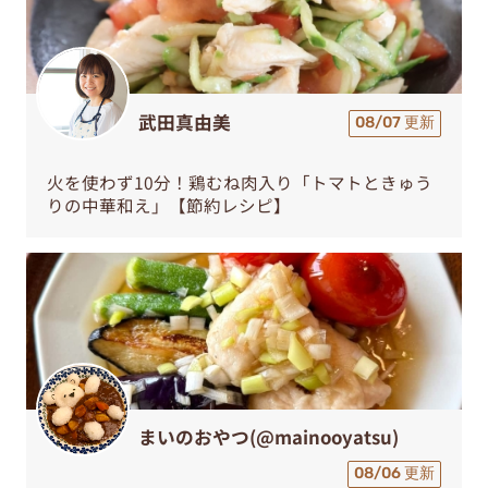
武田真由美
08/07 更新
火を使わず10分！鶏むね肉入り「トマトときゅう
りの中華和え」【節約レシピ】
まいのおやつ(@mainooyatsu)
08/06 更新