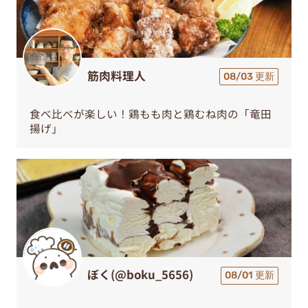
筋肉料理人
08/03 更新
食べ比べが楽しい！鶏もも肉と鶏むね肉の「竜田
揚げ」
ぼく(@boku_5656)
08/01 更新