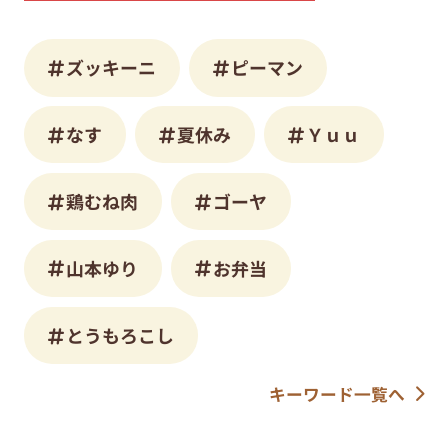
ズッキーニ
ピーマン
なす
夏休み
Ｙｕｕ
鶏むね肉
ゴーヤ
山本ゆり
お弁当
とうもろこし
キーワード一覧へ