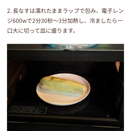
2. 長なすは濡れたままラップで包み、電子レン
ジ600wで2分30秒～3分加熱し、冷ましたら一
口大に切って皿に盛ります。