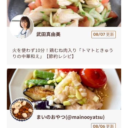
武田真由美
08/07 更新
火を使わず10分！鶏むね肉入り「トマトときゅう
りの中華和え」【節約レシピ】
まいのおやつ(@mainooyatsu)
08/06 更新