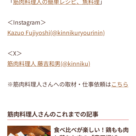
「
筋肉料理人の簡単レシピ、魚料理
」
＜Instagram＞
Kazuo Fujiyoshi(@kinnikuryourinin)
＜X＞
筋肉料理人 藤吉和男(@kinniku)
※筋肉料理人さんへの取材・仕事依頼は
こちら
筋肉料理人さんのこれまでの記事
食べ比べが楽しい！鶏もも肉