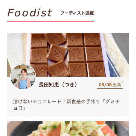
Foodist
フーディスト連載
長田知恵（つき）
08/08 更新
溶けないチョコレート？新食感の手作り「グミチ
ョコ」