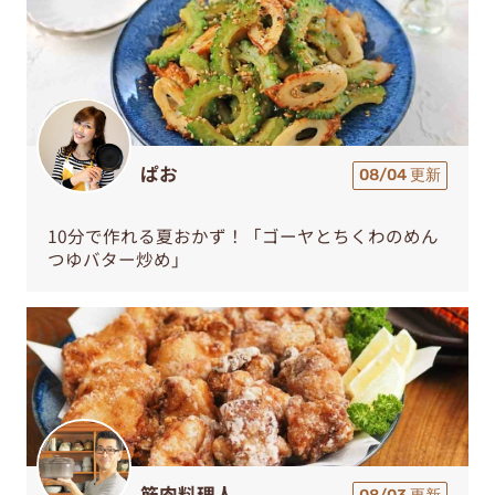
ぱお
08/04 更新
10分で作れる夏おかず！「ゴーヤとちくわのめん
つゆバター炒め」
筋肉料理人