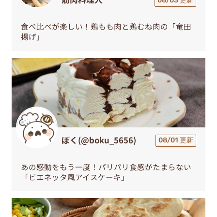
08/03 更新
食べ比べが楽しい！鶏もも肉と鶏むね肉の「竜田
揚げ」
ぼく(@boku_5656)
08/01 更新
あの感動をもう一度！パリパリ食感がたまらない
「ビエネッタ風アイスケーキ」