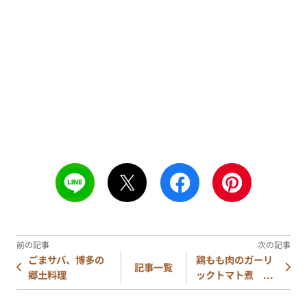
ごまサバ、博多の
鶏もも肉のガーリ
記事一覧
郷土料理
ックトマト煮 ...