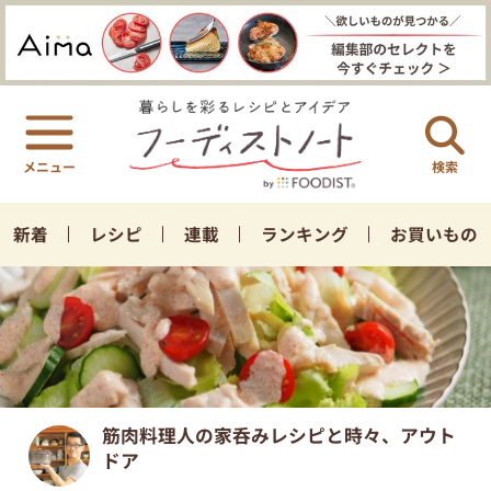
検索
新着
レシピ
連載
ランキング
お買いもの
筋肉料理人の家呑みレシピと時々、アウト
ドア