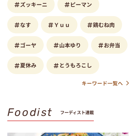
ズッキーニ
ピーマン
なす
Ｙｕｕ
鶏むね肉
ゴーヤ
山本ゆり
お弁当
夏休み
とうもろこし
キーワード一覧へ
Foodist
フーディスト連載