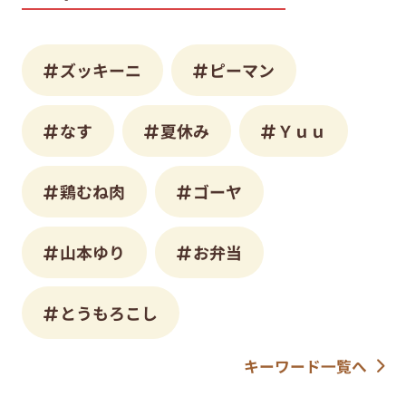
ズッキーニ
ピーマン
なす
夏休み
Ｙｕｕ
鶏むね肉
ゴーヤ
山本ゆり
お弁当
とうもろこし
キーワード一覧へ