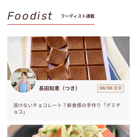
Foodist
フーディスト連載
長田知恵（つき）
08/08 更新
溶けないチョコレート？新食感の手作り「グミチ
ョコ」