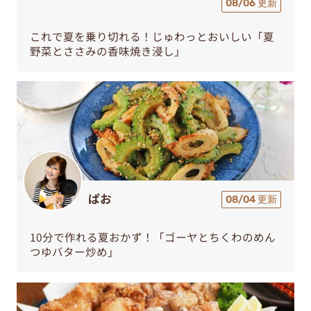
08/06 更新
これで夏を乗り切れる！じゅわっとおいしい「夏
野菜とささみの香味焼き浸し」
ぱお
08/04 更新
10分で作れる夏おかず！「ゴーヤとちくわのめん
つゆバター炒め」