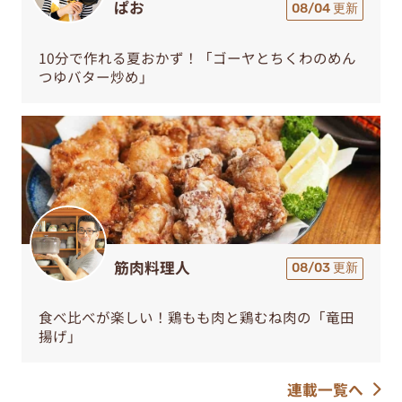
ぱお
08/04 更新
10分で作れる夏おかず！「ゴーヤとちくわのめん
つゆバター炒め」
筋肉料理人
08/03 更新
食べ比べが楽しい！鶏もも肉と鶏むね肉の「竜田
揚げ」
連載一覧へ