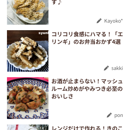
す♪
Kayoko*
コリコリ食感にハマる！「エ
リンギ」のお弁当おかず4選
sakki
お酒が止まらない！マッシュ
ルーム炒めがやみつき必至の
おいしさ
pon
レンジだけで作れる！きのこ