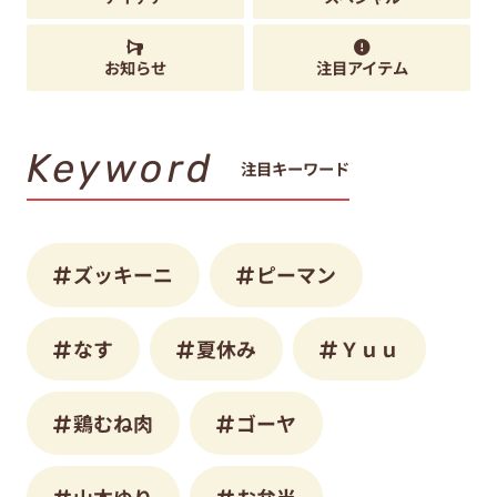
お知らせ
注目アイテム
Keyword
注目キーワード
ズッキーニ
ピーマン
なす
夏休み
Ｙｕｕ
鶏むね肉
ゴーヤ
山本ゆり
お弁当