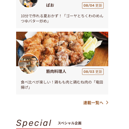
ぱお
08/04 更新
10分で作れる夏おかず！「ゴーヤとちくわのめん
つゆバター炒め」
筋肉料理人
08/03 更新
食べ比べが楽しい！鶏もも肉と鶏むね肉の「竜田
揚げ」
連載一覧へ
Special
スペシャル企画