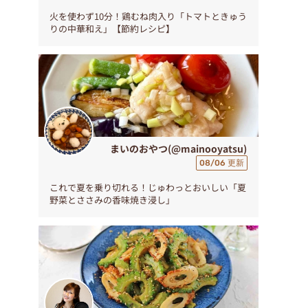
火を使わず10分！鶏むね肉入り「トマトときゅう
りの中華和え」【節約レシピ】
まいのおやつ(@mainooyatsu)
08/06 更新
これで夏を乗り切れる！じゅわっとおいしい「夏
野菜とささみの香味焼き浸し」