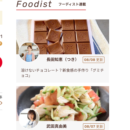
Foodist
フーディスト連載
1
長田知恵（つき）
08/08 更新
溶けないチョコレート？新食感の手作り「グミチ
ョコ」
武田真由美
08/07 更新