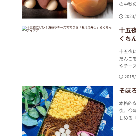
の中秋の
2023/
十五
くち
十五夜
だんご
やチーズ
2018/
そぼ
本格的
夜、今
しめる「