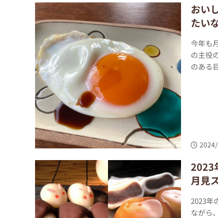
おい
たい
今年も
の主役
のある目
2024/
20
月見
2023
ながら