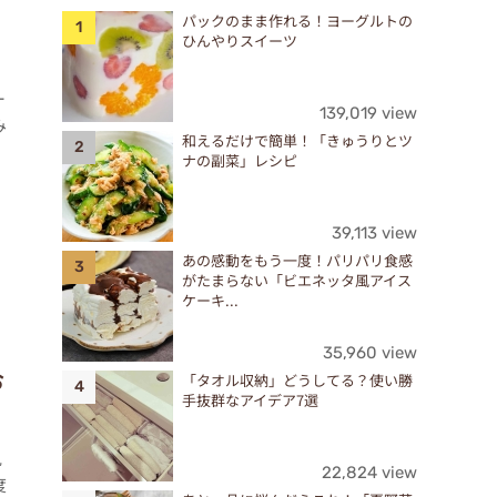
パックのまま作れる！ヨーグルトの
ひんやりスイーツ
ー
139,019 view
み
和えるだけで簡単！「きゅうりとツ
ナの副菜」レシピ
39,113 view
あの感動をもう一度！パリパリ食感
がたまらない「ビエネッタ風アイス
ケーキ...
35,960 view
お
「タオル収納」どうしてる？使い勝
手抜群なアイデア7選
見
22,824 view
度