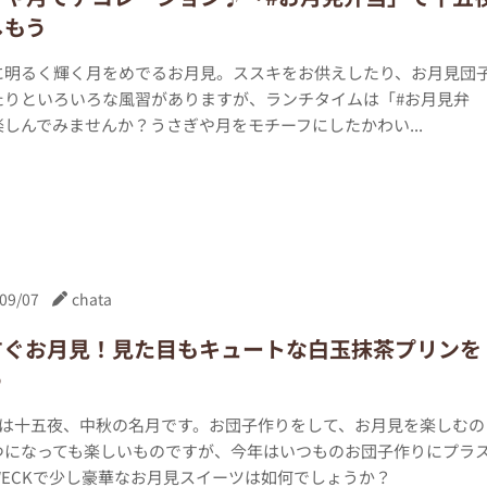
しもう
に明るく輝く月をめでるお月見。ススキをお供えしたり、お月見団
たりといろいろな風習がありますが、ランチタイムは「#お月見弁
しんでみませんか？うさぎや月をモチーフにしたかわい...
09/07
chata
すぐお月見！見た目もキュートな白玉抹茶プリンを
う
4日は十五夜、中秋の名月です。お団子作りをして、お月見を楽しむの
つになっても楽しいものですが、今年はいつものお団子作りにプラ
WECKで少し豪華なお月見スイーツは如何でしょうか？