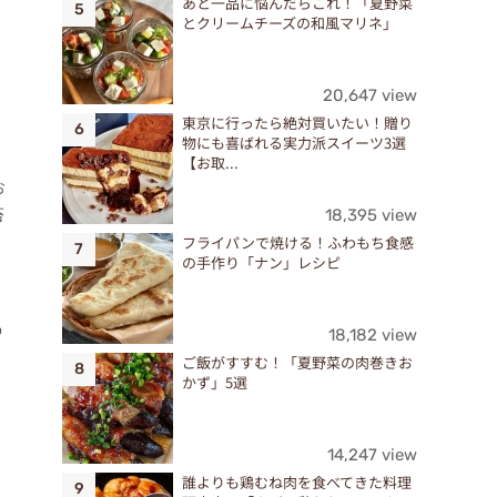
あと一品に悩んだらこれ！「夏野菜
とクリームチーズの和風マリネ」
20,647 view
東京に行ったら絶対買いたい！贈り
物にも喜ばれる実力派スイーツ3選
【お取...
お
苔
18,395 view
フライパンで焼ける！ふわもち食感
の手作り「ナン」レシピ
♪
18,182 view
ご飯がすすむ！「夏野菜の肉巻きお
かず」5選
14,247 view
誰よりも鶏むね肉を食べてきた料理