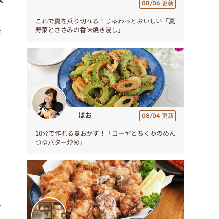
08/06 更新
これで夏を乗り切れる！じゅわっとおいしい「夏
野菜とささみの香味焼き浸し」
子
ぱお
08/04 更新
10分で作れる夏おかず！「ゴーヤとちくわのめん
つゆバター炒め」
ス