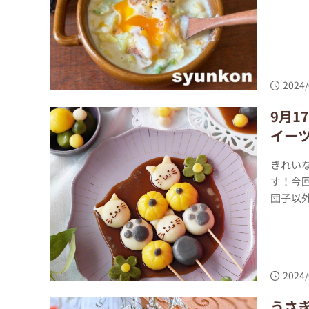
2024/
9月
イー
きれいな
す！今
団子以外
2024/
うさ