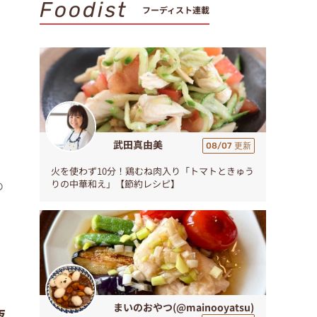
Foodist
フーディスト連載
武田真由美
08/07 更新
火を使わず10分！鶏むね肉入り「トマトときゅう
りの中華和え」【節約レシピ】
の
まいのおやつ(@mainooyatsu)
夜