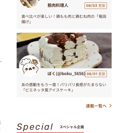
筋肉料理人
08/03 更新
食べ比べが楽しい！鶏もも肉と鶏むね肉の「竜田
揚げ」
事
十
ぼく(@boku_5656)
08/01 更新
あの感動をもう一度！パリパリ食感がたまらない
「ビエネッタ風アイスケーキ」
連載一覧へ
ベ
Special
スペシャル企画
の