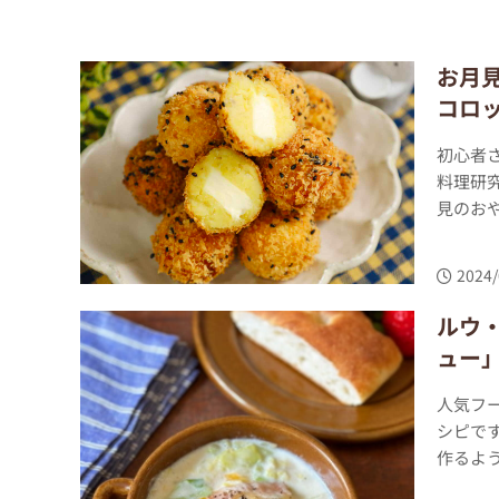
お月
コロ
初心者
料理研
見のおや
2024/
ルウ
ュー
人気フ
シピで
作るよう