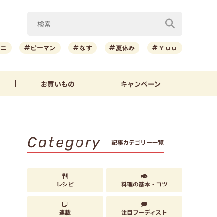
ーニ
ピーマン
なす
夏休み
Ｙｕｕ
お買いもの
キャンペーン
Category
記事カテゴリー一覧
レシピ
料理の基本・コツ
連載
注目フーディスト