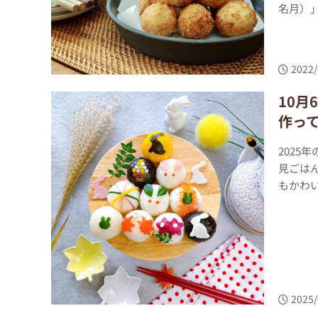
名月）」
2022/
10
作っ
2025
見ごは
もかわい
2025/