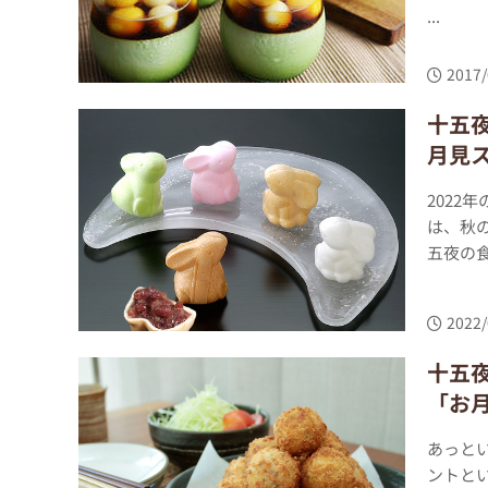
...
2017/
十五
月見
2022
は、秋
五夜の食
2022/
十五
「お
あっと
ントとい