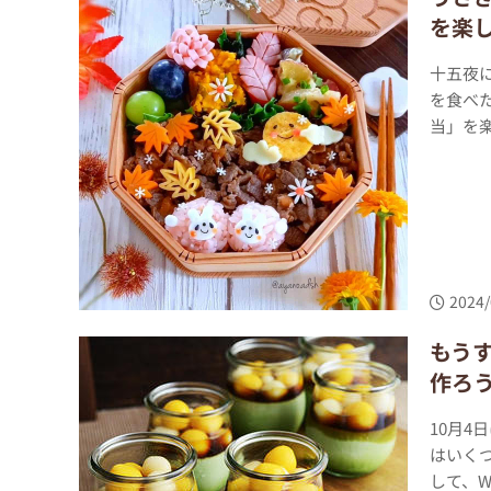
を楽
十五夜
を食べ
当」を楽
2024/
もう
作ろ
10月
はいく
して、