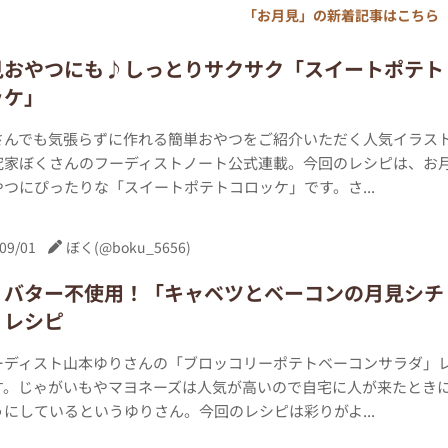
「お月見」の新着記事はこちら
見おやつにも♪しっとりサクサク「スイートポテト
ッケ」
さんでも気張らずに作れる簡単おやつをご紹介いただく人気イラス
究家ぼくさんのフーディストノート公式連載。今回のレシピは、お
つにぴったりな「スイートポテトコロッケ」です。さ...
09/01
ぼく(@boku_5656)
・バター不使用！「キャベツとベーコンの月見シチ
」レシピ
ーディスト山本ゆりさんの「ブロッコリーポテトベーコンサラダ」
す。じゃがいもやマヨネーズは人気が高いので自宅に人が来たとき
にしているというゆりさん。今回のレシピは彩りがよ...