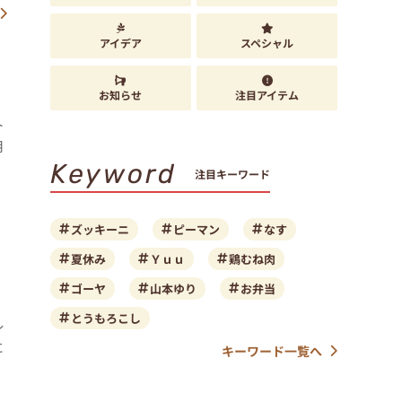
アイデア
スペシャル
お知らせ
注目アイテム
ト
月
Keyword
注目キーワード
ズッキーニ
ピーマン
なす
夏休み
Ｙｕｕ
鶏むね肉
ゴーヤ
山本ゆり
お弁当
とうもろこし
レ
に
キーワード一覧へ