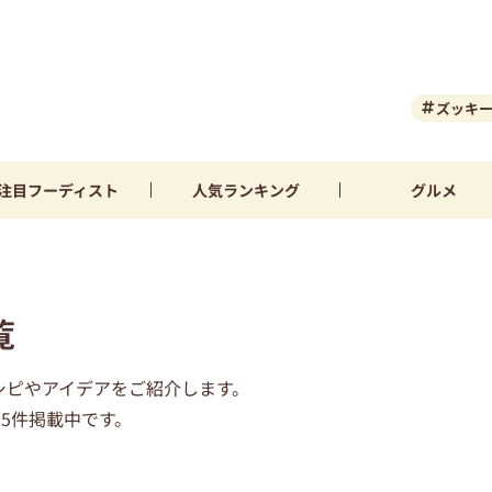
ズッキ
注目
フーディスト
人気
ランキング
グルメ
覧
シピやアイデアをご紹介します。
5件掲載中です。