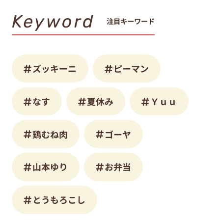
Keyword
注目キーワード
ズッキーニ
ピーマン
なす
夏休み
Ｙｕｕ
鶏むね肉
ゴーヤ
山本ゆり
お弁当
とうもろこし