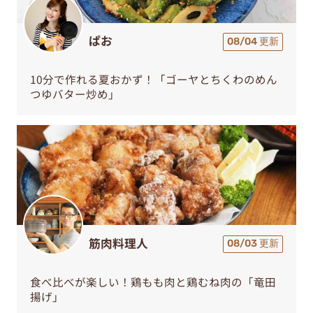
ぱお
08/04 更新
10分で作れる夏おかず！「ゴーヤとちくわのめん
つゆバター炒め」
筋肉料理人
08/03 更新
食べ比べが楽しい！鶏もも肉と鶏むね肉の「竜田
揚げ」