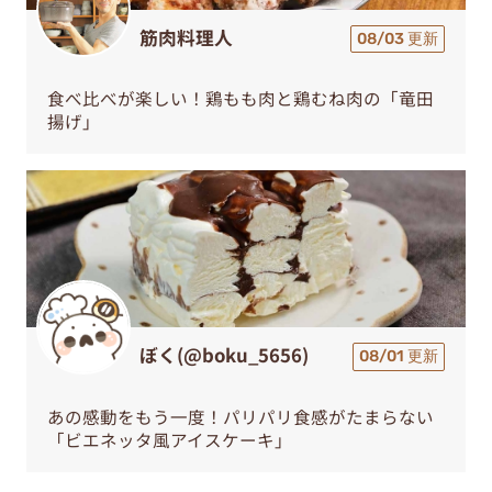
筋肉料理人
08/03 更新
食べ比べが楽しい！鶏もも肉と鶏むね肉の「竜田
揚げ」
ぼく(@boku_5656)
08/01 更新
あの感動をもう一度！パリパリ食感がたまらない
「ビエネッタ風アイスケーキ」