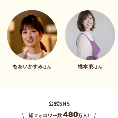
あいかすみ
橋本 彩
だ
さん
さん
公式SNS
480
\ 総フォロワー数
万人! /