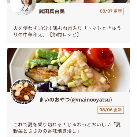
武田真由美
08/07 更新
火を使わず10分！鶏むね肉入り「トマトときゅう
りの中華和え」【節約レシピ】
まいのおやつ(@mainooyatsu)
08/06 更新
これで夏を乗り切れる！じゅわっとおいしい「夏
野菜とささみの香味焼き浸し」