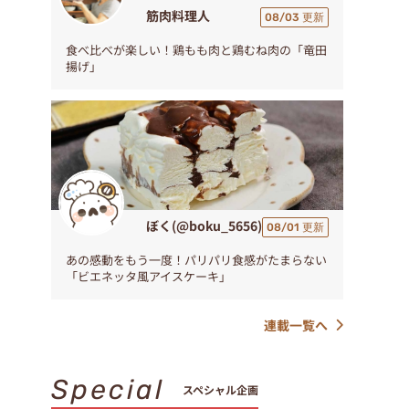
筋肉料理人
08/03 更新
食べ比べが楽しい！鶏もも肉と鶏むね肉の「竜田
揚げ」
ぼく(@boku_5656)
08/01 更新
あの感動をもう一度！パリパリ食感がたまらない
「ビエネッタ風アイスケーキ」
連載一覧へ
Special
スペシャル企画