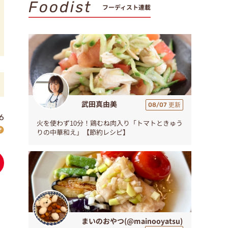
Foodist
フーディスト連載
武田真由美
08/07 更新
6
火を使わず10分！鶏むね肉入り「トマトときゅう
りの中華和え」【節約レシピ】
まいのおやつ(@mainooyatsu)