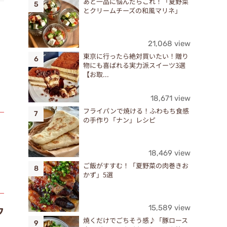
あと一品に悩んだらこれ！「夏野菜
とクリームチーズの和風マリネ」
21,068 view
東京に行ったら絶対買いたい！贈り
物にも喜ばれる実力派スイーツ3選
【お取...
18,671 view
フライパンで焼ける！ふわもち食感
の手作り「ナン」レシピ
18,469 view
ご飯がすすむ！「夏野菜の肉巻きお
かず」5選
ウ
15,589 view
焼くだけでごちそう感♪「豚ロース