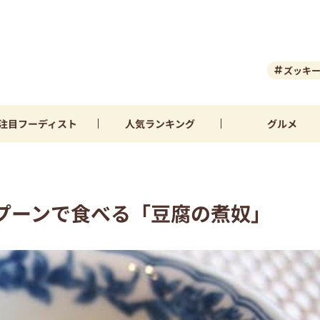
ズッキ
注目
フーディスト
人気
ランキング
グルメ
プーンで食べる「豆腐の煮奴」