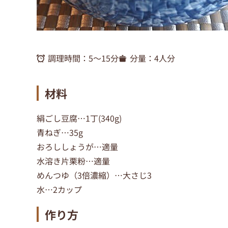
調理時間：
5〜15分
分量：
4人分
材料
絹ごし豆腐…1丁(340g)
青ねぎ…35g
おろししょうが…適量
水溶き片栗粉…適量
めんつゆ（3倍濃縮）…大さじ3
水…2カップ
作り方