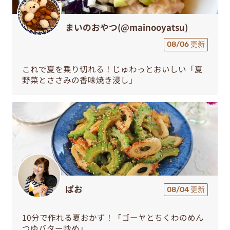
まいのおやつ(@mainooyatsu)
08/06 更新
これで夏を乗り切れる！じゅわっとおいしい「夏
野菜とささみの香味焼き浸し」
ぱお
08/04 更新
10分で作れる夏おかず！「ゴーヤとちくわのめん
つゆバター炒め」