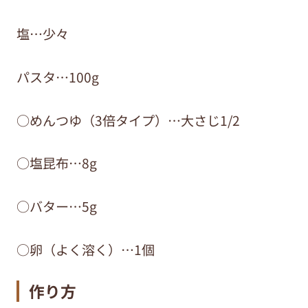
塩…少々
パスタ…100g
○めんつゆ（3倍タイプ）…大さじ1/2
○塩昆布…8g
○バター…5g
○卵（よく溶く）…1個
作り方