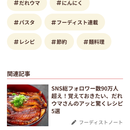
だれウマ
にんにく
パスタ
フーディスト連載
レシピ
節約
麺料理
関連記事
SNS総フォロワー数90万人
超え！覚えておきたい、だれ
ウマさんのアッと驚くレシピ
5選
フーディストノート