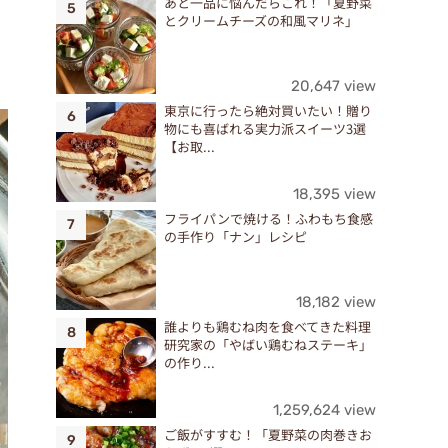
あと一品に悩んだらこれ！「夏野菜
とクリームチーズの和風マリネ」
20,647 view
東京に行ったら絶対買いたい！贈り
物にも喜ばれる実力派スイーツ3選
【お取...
18,395 view
フライパンで焼ける！ふわもち食感
の手作り「ナン」レシピ
18,182 view
誰よりも鶏むね肉を食べてきた料理
研究家の「やばい鶏むねステーキ」
の作り...
1,259,624 view
ご飯がすすむ！「夏野菜の肉巻きお