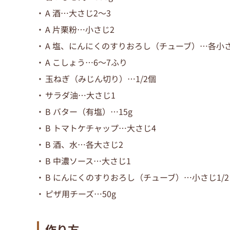
A 酒…大さじ2～3
A 片栗粉…小さじ2
A 塩、にんにくのすりおろし（チューブ）…各小さ
A こしょう…6～7ふり
玉ねぎ（みじん切り）…1/2個
サラダ油…大さじ1
B バター（有塩）…15g
B トマトケチャップ…大さじ4
B 酒、水…各大さじ2
B 中濃ソース…大さじ1
B にんにくのすりおろし（チューブ）…小さじ1/2
ピザ用チーズ…50g
作り方