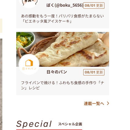
ぼく(@boku_5656)
08/01 更新
あの感動をもう一度！パリパリ食感がたまらない
「ビエネッタ風アイスケーキ」
日々のパン
08/01 更新
フライパンで焼ける！ふわもち食感の手作り「ナ
ン」レシピ
連載一覧へ
Special
スペシャル企画