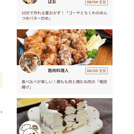
ぱお
08/04 更新
10分で作れる夏おかず！「ゴーヤとちくわのめん
つゆバター炒め」
筋肉料理人
08/03 更新
食べ比べが楽しい！鶏もも肉と鶏むね肉の「竜田
揚げ」
い