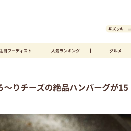
ズッキー
注目
フーディスト
人気
ランキング
グルメ
ろ〜りチーズの絶品ハンバーグが15