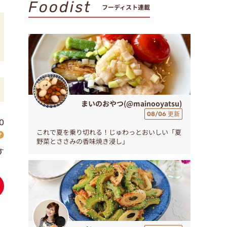
Foodist
フーディスト連載
まいのおやつ(@mainooyatsu)
08/06 更新
0
これで夏を乗り切れる！じゅわっとおいしい「夏
野菜とささみの香味焼き浸し」
す