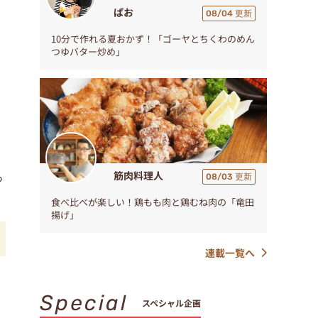
ぱお
08/04 更新
10分で作れる夏おかず！「ゴーヤとちくわのめん
つゆバター炒め」
筋肉料理人
っ
08/03 更新
食べ比べが楽しい！鶏もも肉と鶏むね肉の「竜田
揚げ」
連載一覧へ
Special
スペシャル企画