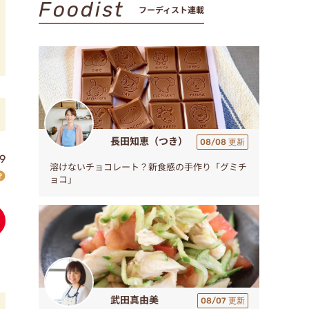
Foodist
フーディスト連載
長田知恵（つき）
08/08 更新
9
溶けないチョコレート？新食感の手作り「グミチ
ョコ」
武田真由美
08/07 更新