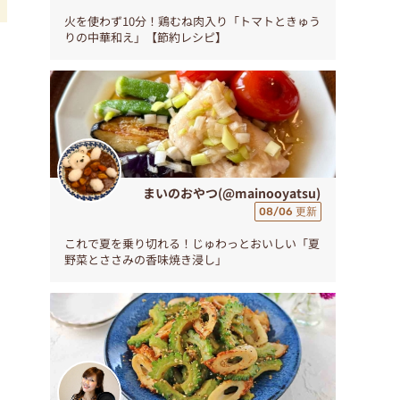
火を使わず10分！鶏むね肉入り「トマトときゅう
りの中華和え」【節約レシピ】
まいのおやつ(@mainooyatsu)
08/06 更新
これで夏を乗り切れる！じゅわっとおいしい「夏
野菜とささみの香味焼き浸し」