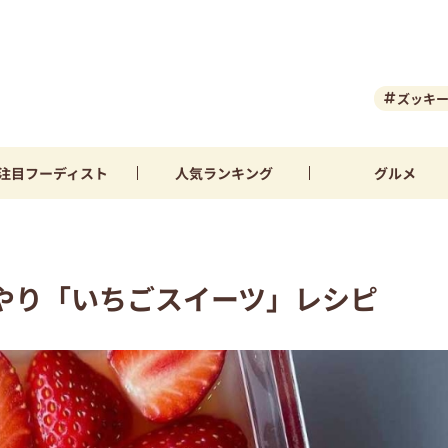
ズッキ
注目
フーディスト
人気
ランキング
グルメ
やり「いちごスイーツ」レシピ