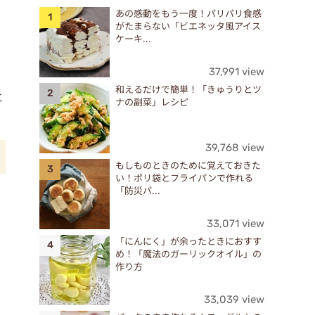
あの感動をもう一度！パリパリ食感
がたまらない「ビエネッタ風アイス
ケーキ...
37,991 view
和えるだけで簡単！「きゅうりとツ
と
ナの副菜」レシピ
39,768 view
もしものときのために覚えておきた
い！ポリ袋とフライパンで作れる
「防災パ...
33,071 view
「にんにく」が余ったときにおすす
め！「魔法のガーリックオイル」の
作り方
33,039 view