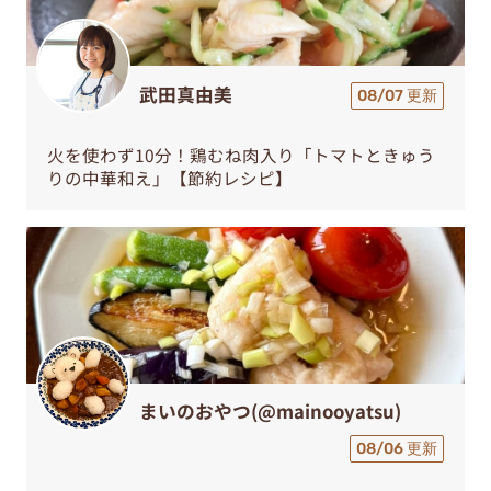
武田真由美
08/07 更新
火を使わず10分！鶏むね肉入り「トマトときゅう
りの中華和え」【節約レシピ】
まいのおやつ(@mainooyatsu)
08/06 更新