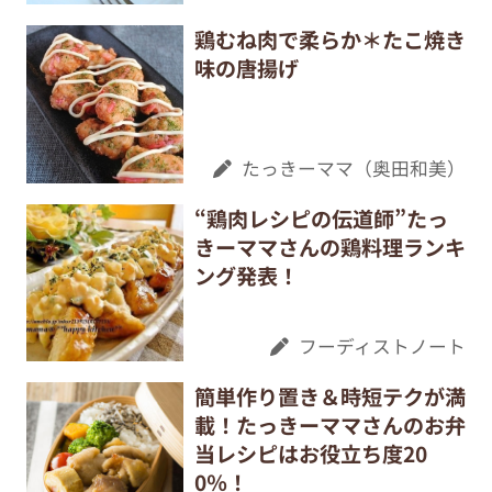
鶏むね肉で柔らか＊たこ焼き
味の唐揚げ
たっきーママ（奥田和美）
“鶏肉レシピの伝道師”たっ
きーママさんの鶏料理ランキ
ング発表！
フーディストノート
簡単作り置き＆時短テクが満
載！たっきーママさんのお弁
当レシピはお役立ち度20
0％！