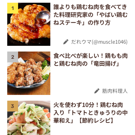
誰よりも鶏むね肉を食べてき
た料理研究家の「やばい鶏む
ねステーキ」の作り方
だれウマ(@muscle1046)
食べ比べが楽しい！鶏もも肉
と鶏むね肉の「竜田揚げ」
筋肉料理人
火を使わず10分！鶏むね肉
入り「トマトときゅうりの中
華和え」【節約レシピ】