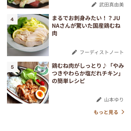
武田真由美
まるでお刺身みたい！？JU
NAさんが驚いた国産鶏むね
肉
フーディストノート
鶏むね肉がしっとり♪「やみ
つきやわらか塩だれチキン」
の簡単レシピ
山本ゆり
もっと見る