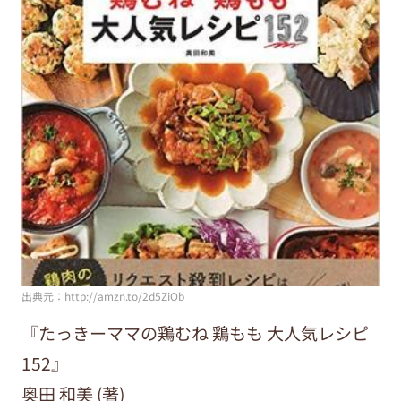
出典元：http://amzn.to/2d5ZiOb
『たっきーママの鶏むね 鶏もも 大人気レシピ
152』
奥田 和美 (著)