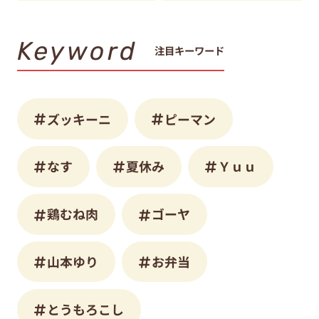
Keyword
注目キーワード
ズッキーニ
ピーマン
なす
夏休み
Ｙｕｕ
鶏むね肉
ゴーヤ
山本ゆり
お弁当
とうもろこし