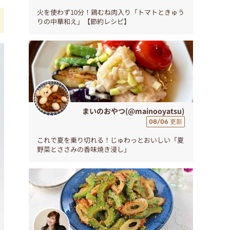
火を使わず10分！鶏むね肉入り「トマトときゅう
りの中華和え」【節約レシピ】
まいのおやつ(@mainooyatsu)
08/06 更新
これで夏を乗り切れる！じゅわっとおいしい「夏
野菜とささみの香味焼き浸し」