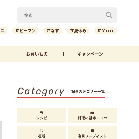
ーニ
ピーマン
なす
夏休み
Ｙｕｕ
お買いもの
キャンペーン
Category
記事カテゴリー一覧
レシピ
料理の基本・コツ
連載
注目フーディスト