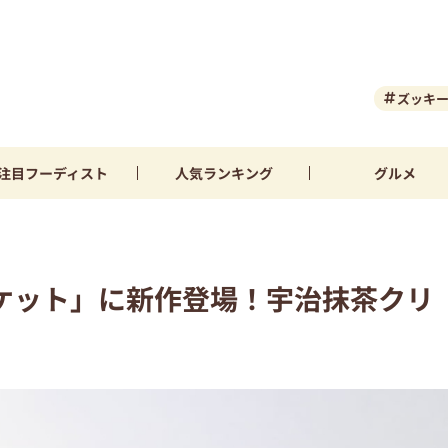
ズッキ
注目
フーディスト
人気
ランキング
グルメ
ケット」に新作登場！宇治抹茶クリ