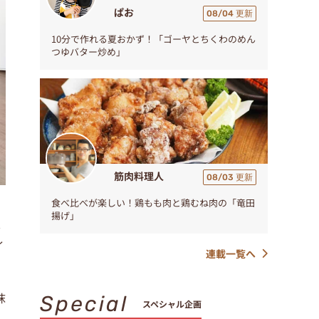
ぱお
08/04 更新
10分で作れる夏おかず！「ゴーヤとちくわのめん
つゆバター炒め」
筋肉料理人
08/03 更新
食べ比べが楽しい！鶏もも肉と鶏むね肉の「竜田
揚げ」
ス
ィ
連載一覧へ
抹
Special
スペシャル企画