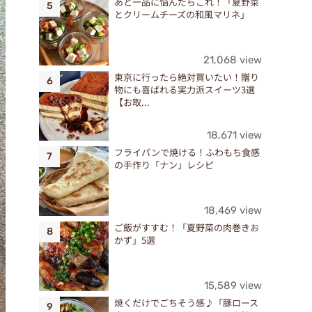
あと一品に悩んだらこれ！「夏野菜
とクリームチーズの和風マリネ」
21,068 view
東京に行ったら絶対買いたい！贈り
物にも喜ばれる実力派スイーツ3選
【お取...
18,671 view
フライパンで焼ける！ふわもち食感
の手作り「ナン」レシピ
18,469 view
ご飯がすすむ！「夏野菜の肉巻きお
かず」5選
15,589 view
焼くだけでごちそう感♪「豚ロース