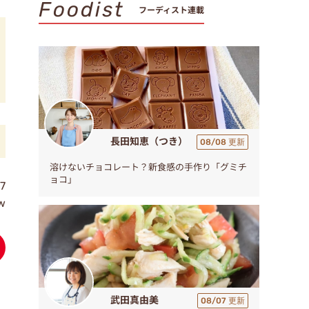
Foodist
フーディスト連載
長田知恵（つき）
08/08 更新
溶けないチョコレート？新食感の手作り「グミチ
ョコ」
7
ew
武田真由美
08/07 更新