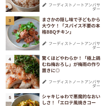
フーディストノートアンバサ
ダー
まさかの隠し味で子どもから
大ウケ！「スパイス不要の本
格BBQチキン」
フーディストノートアンバサ
ダー
驚くほどやわらか！「極上鶏
むね梅おろし」が梅雨の作り
置きに◎
フーディストノートアンバサ
ダー
シャキじゅわで悪魔的なおい
しさ！「エロテ風焼きコー