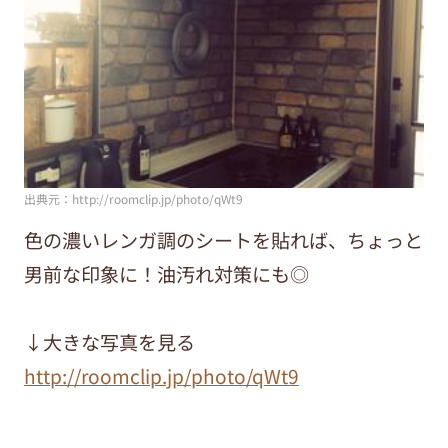
出典元：http://roomclip.jp/photo/qWt9
色の濃いレンガ調のシートを貼れば、ちょっと
男前な印象に！油汚れ対策にも◎
↓大きな写真を見る
http://roomclip.jp/photo/qWt9