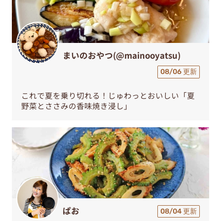
まいのおやつ(@mainooyatsu)
08/06 更新
これで夏を乗り切れる！じゅわっとおいしい「夏
野菜とささみの香味焼き浸し」
ぱお
08/04 更新