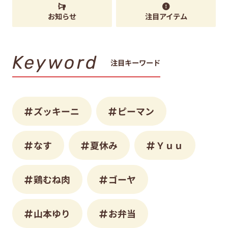
お知らせ
注目アイテム
Keyword
注目キーワード
ズッキーニ
ピーマン
なす
夏休み
Ｙｕｕ
鶏むね肉
ゴーヤ
山本ゆり
お弁当