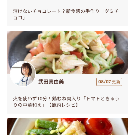
溶けないチョコレート？新食感の手作り「グミチ
ョコ」
武田真由美
08/07 更新
火を使わず10分！鶏むね肉入り「トマトときゅう
りの中華和え」【節約レシピ】