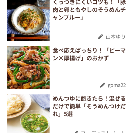
くっつきにくいコツも！「豚
肉と卵ともやしのそうめんチ
ャンプルー」
山本ゆり
食べ応えばっちり！「ピーマ
ン×厚揚げ」のおかず
goma22
めんつゆに飽きたら！混ぜる
だけで簡単「そうめんつけだ
れ」5選