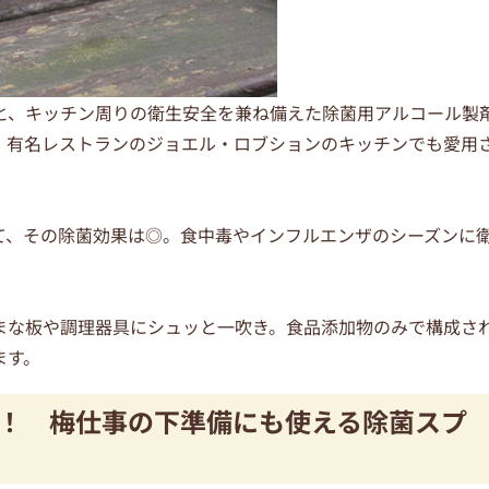
と、キッチン周りの衛生安全を兼ね備えた除菌用アルコール製
」は、有名レストランのジョエル・ロブションのキッチンでも愛用
て、その除菌効果は◎。食中毒やインフルエンザのシーズンに
まな板や調理器具にシュッと一吹き。食品添加物のみで構成さ
ます。
！ 梅仕事の下準備にも使える除菌スプ