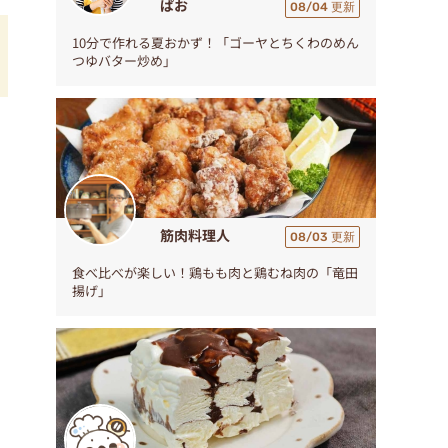
ぱお
08/04 更新
10分で作れる夏おかず！「ゴーヤとちくわのめん
つゆバター炒め」
筋肉料理人
08/03 更新
食べ比べが楽しい！鶏もも肉と鶏むね肉の「竜田
揚げ」