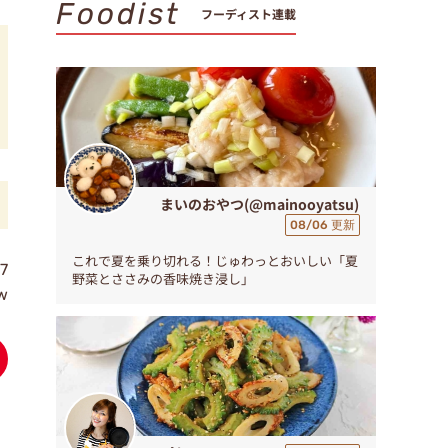
Foodist
フーディスト連載
まいのおやつ(@mainooyatsu)
08/06 更新
これで夏を乗り切れる！じゅわっとおいしい「夏
7
野菜とささみの香味焼き浸し」
ew