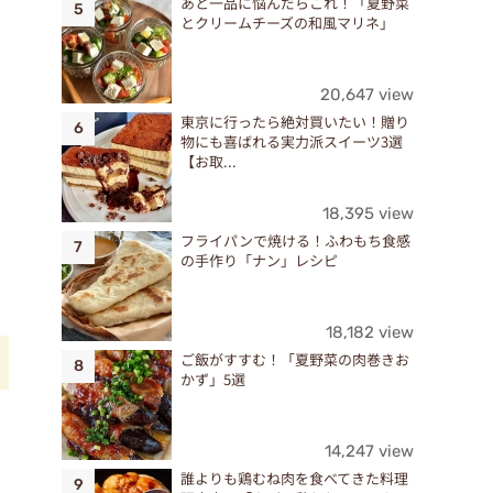
あと一品に悩んだらこれ！「夏野菜
とクリームチーズの和風マリネ」
20,647 view
東京に行ったら絶対買いたい！贈り
物にも喜ばれる実力派スイーツ3選
【お取...
18,395 view
フライパンで焼ける！ふわもち食感
の手作り「ナン」レシピ
18,182 view
ご飯がすすむ！「夏野菜の肉巻きお
かず」5選
14,247 view
誰よりも鶏むね肉を食べてきた料理