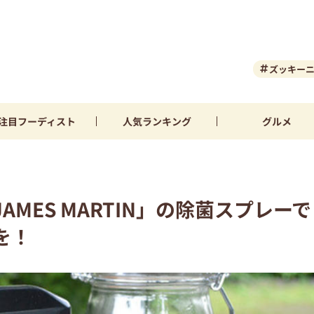
ズッキー
注目
フーディスト
人気
ランキング
グルメ
MES MARTIN」の除菌スプレーで
を！