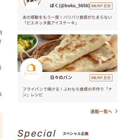
ぼく(@boku_5656)
08/01 更新
あの感動をもう一度！パリパリ食感がたまらない
「ビエネッタ風アイスケーキ」
剤
さ
衛
日々のパン
08/01 更新
フライパンで焼ける！ふわもち食感の手作り「ナ
れ
ン」レシピ
連載一覧へ
Special
スペシャル企画