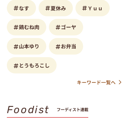
なす
夏休み
Ｙｕｕ
鶏むね肉
ゴーヤ
山本ゆり
お弁当
とうもろこし
キーワード一覧へ
Foodist
フーディスト連載