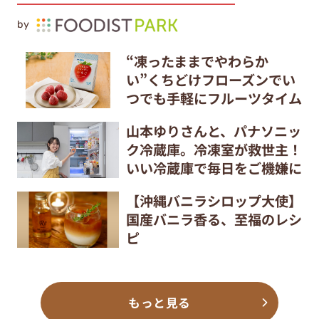
by
“凍ったままでやわらか
い”くちどけフローズンでい
つでも手軽にフルーツタイム
山本ゆりさんと、パナソニッ
ク冷蔵庫。冷凍室が救世主！
いい冷蔵庫で毎日をご機嫌に
【沖縄バニラシロップ大使】
国産バニラ香る、至福のレシ
ピ
もっと見る