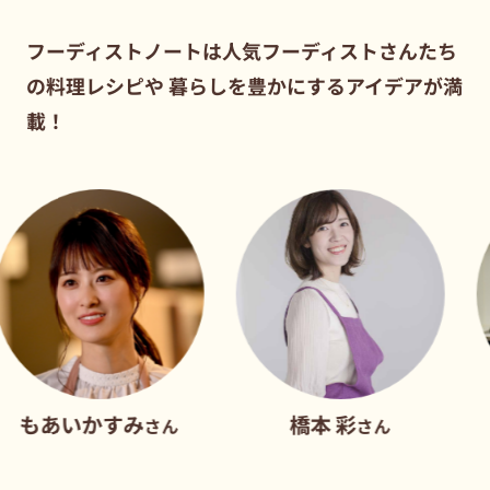
フーディストノートは人気フーディストさんたち
の料理レシピや
暮らしを豊かにするアイデアが満
載！
かすみ
橋本 彩
だれウ
さん
さん