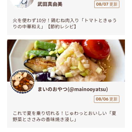
武田真由美
08/07 更新
火を使わず10分！鶏むね肉入り「トマトときゅう
りの中華和え」【節約レシピ】
まいのおやつ(@mainooyatsu)
08/06 更新
これで夏を乗り切れる！じゅわっとおいしい「夏
野菜とささみの香味焼き浸し」