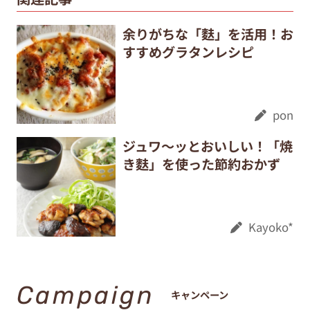
余りがちな「麩」を活用！お
すすめグラタンレシピ
pon
ジュワ～ッとおいしい！「焼
き麩」を使った節約おかず
Kayoko*
Campaign
キャンペーン