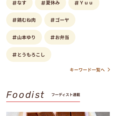
なす
夏休み
Ｙｕｕ
鶏むね肉
ゴーヤ
山本ゆり
お弁当
とうもろこし
キーワード一覧へ
Foodist
フーディスト連載