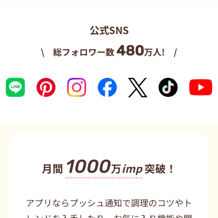
公式SNS
480
\ 総フォロワー数
万人! /
1000
月間
万
imp
突破！
アプリならプッシュ通知で調理のコツやト
レンドを入手したり、お気に入り機能や閲