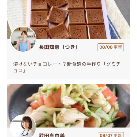
長田知恵（つき）
08/08 更新
溶けないチョコレート？新食感の手作り「グミチ
ョコ」
武田真由美
08/07 更新