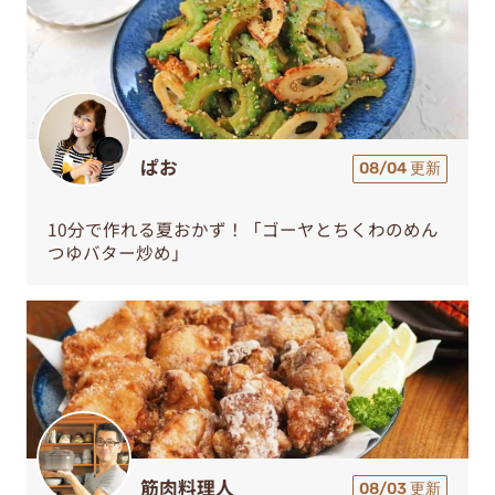
ぱお
08/04 更新
10分で作れる夏おかず！「ゴーヤとちくわのめん
つゆバター炒め」
筋肉料理人
08/03 更新