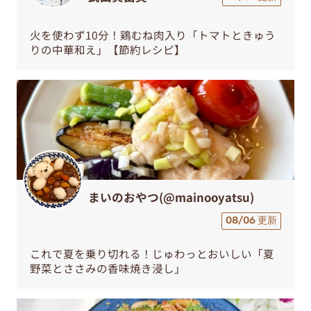
火を使わず10分！鶏むね肉入り「トマトときゅう
りの中華和え」【節約レシピ】
まいのおやつ(@mainooyatsu)
08/06 更新
これで夏を乗り切れる！じゅわっとおいしい「夏
野菜とささみの香味焼き浸し」