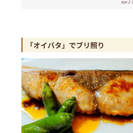
syu♪
「オイバタ」でブリ照り