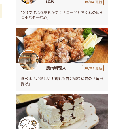
ぱお
08/04 更新
10分で作れる夏おかず！「ゴーヤとちくわのめん
つゆバター炒め」
筋肉料理人
08/03 更新
食べ比べが楽しい！鶏もも肉と鶏むね肉の「竜田
揚げ」