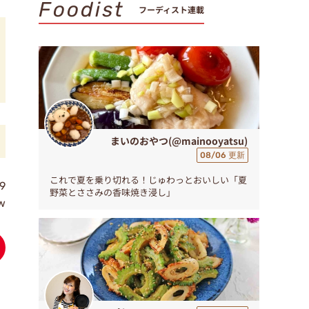
Foodist
フーディスト連載
まいのおやつ(@mainooyatsu)
08/06 更新
これで夏を乗り切れる！じゅわっとおいしい「夏
9
野菜とささみの香味焼き浸し」
w