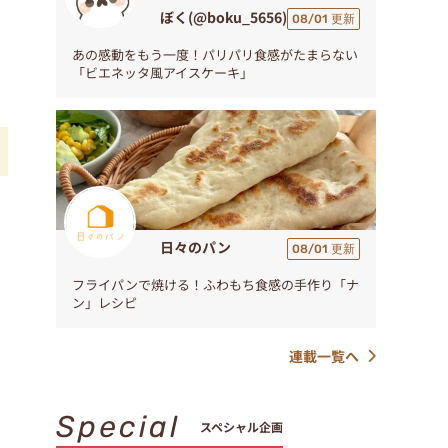
ぼく(@boku_5656)
08/01 更新
あの感動をもう一度！パリパリ食感がたまらない
「ビエネッタ風アイスケーキ」
日々のパン
08/01 更新
フライパンで焼ける！ふわもち食感の手作り「ナ
ン」レシピ
連載一覧へ
Special
スペシャル企画