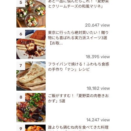
あと一品に悩んだらこれ！「夏野菜
とクリームチーズの和風マリネ」
！
20,647 view
東京に行ったら絶対買いたい！贈り
物にも喜ばれる実力派スイーツ3選
【お取...
18,395 view
フライパンで焼ける！ふわもち食感
の手作り「ナン」レシピ
18,182 view
ご飯がすすむ！「夏野菜の肉巻きお
かず」5選
14,247 view
誰よりも鶏むね肉を食べてきた料理