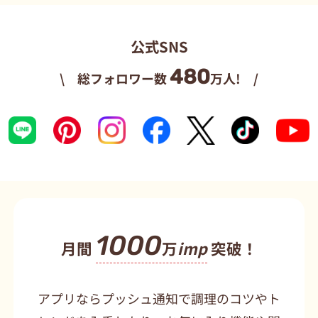
公式SNS
480
\ 総フォロワー数
万人! /
1000
月間
万
imp
突破！
アプリならプッシュ通知で調理のコツやト