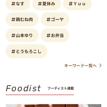
なす
夏休み
Ｙｕｕ
鶏むね肉
ゴーヤ
山本ゆり
お弁当
とうもろこし
キーワード一覧へ
Foodist
フーディスト連載