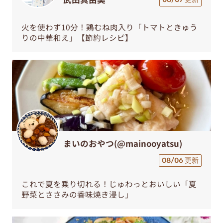
火を使わず10分！鶏むね肉入り「トマトときゅう
りの中華和え」【節約レシピ】
まいのおやつ(@mainooyatsu)
08/06 更新
これで夏を乗り切れる！じゅわっとおいしい「夏
野菜とささみの香味焼き浸し」