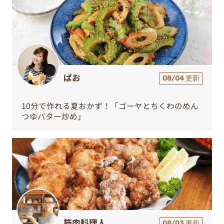
ぱお
08/04 更新
10分で作れる夏おかず！「ゴーヤとちくわのめん
つゆバター炒め」
筋肉料理人
08/03 更新