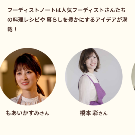
フーディストノートは人気フーディストさんたち
の料理レシピや
暮らしを豊かにするアイデアが満
載！
かすみ
橋本 彩
だれ
さん
さん