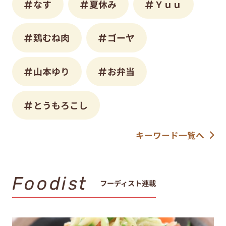
なす
夏休み
Ｙｕｕ
鶏むね肉
ゴーヤ
山本ゆり
お弁当
とうもろこし
キーワード一覧へ
Foodist
フーディスト連載