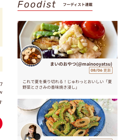
Foodist
フーディスト連載
まいのおやつ(@mainooyatsu)
08/06 更新
これで夏を乗り切れる！じゅわっとおいしい「夏
7
野菜とささみの香味焼き浸し」
w
す