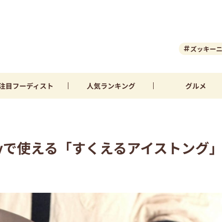
ズッキー
注目
フーディスト
人気
ランキング
グルメ
yで使える「すくえるアイストング