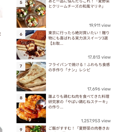
あと一品に悩んだらこれ！「夏野菜
とクリームチーズの和風マリネ」
19,911 view
東京に行ったら絶対買いたい！贈り
ま
物にも喜ばれる実力派スイーツ3選
【お取...
17,813 view
フライパンで焼ける！ふわもち食感
の手作り「ナン」レシピ
17,696 view
誰よりも鶏むね肉を食べてきた料理
研究家の「やばい鶏むねステーキ」
の作り...
1,257,953 view
ご飯がすすむ！「夏野菜の肉巻きお