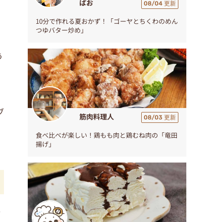
ぱお
08/04 更新
10分で作れる夏おかず！「ゴーヤとちくわのめん
つゆバター炒め」
う
ブ
筋肉料理人
08/03 更新
食べ比べが楽しい！鶏もも肉と鶏むね肉の「竜田
揚げ」
か