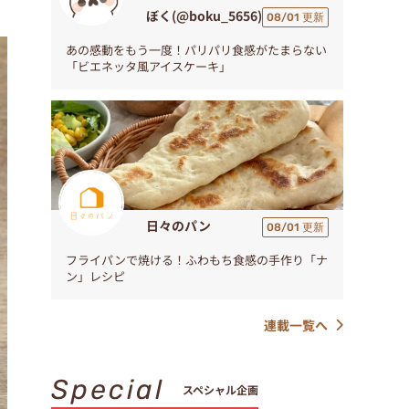
ぼく(@boku_5656)
08/01 更新
あの感動をもう一度！パリパリ食感がたまらない
「ビエネッタ風アイスケーキ」
日々のパン
08/01 更新
フライパンで焼ける！ふわもち食感の手作り「ナ
ン」レシピ
連載一覧へ
Special
スペシャル企画