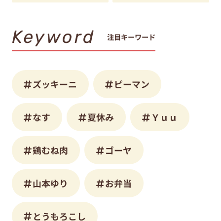
Keyword
注目キーワード
ズッキーニ
ピーマン
なす
夏休み
Ｙｕｕ
鶏むね肉
ゴーヤ
山本ゆり
お弁当
とうもろこし