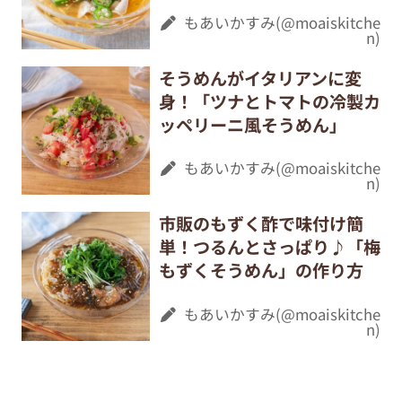
もあいかすみ(@moaiskitche
n)
そうめんがイタリアンに変
身！「ツナとトマトの冷製カ
ッペリーニ風そうめん」
もあいかすみ(@moaiskitche
n)
市販のもずく酢で味付け簡
単！つるんとさっぱり♪「梅
もずくそうめん」の作り方
もあいかすみ(@moaiskitche
n)