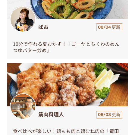
ぱお
08/04 更新
10分で作れる夏おかず！「ゴーヤとちくわのめん
つゆバター炒め」
筋肉料理人
08/03 更新
食べ比べが楽しい！鶏もも肉と鶏むね肉の「竜田