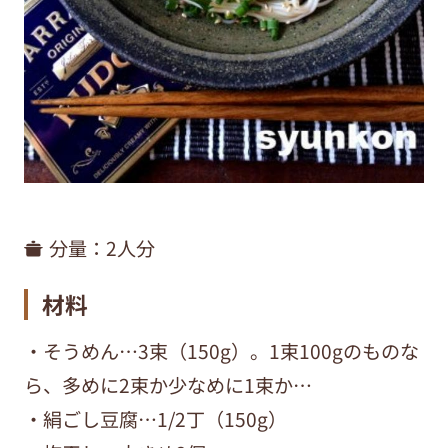
分量：
2人分
材料
・そうめん…3束（150g）。1束100gのものな
ら、多めに2束か少なめに1束か…
・絹ごし豆腐…1/2丁（150g）