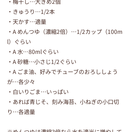
・梅干し…大きめ2個
・きゅうり…1/2本
・天かす…適量
・A めんつゆ（濃縮2倍）…1/2カップ（100m
l）ぐらい
・A 水…80mlぐらい
・A 砂糖…小さじ1/2ぐらい
・A ごま油、好みでチューブのおろししょう
が…各少々
・白いりごま…いっぱい
・あれば青じそ、刻み海苔、小ねぎの小口切
り…各適量
※めんつゆは濃縮3倍なら水を適当に増やして