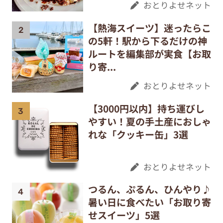
おとりよせネット
【熱海スイーツ】迷ったらこ
の5軒！駅から下るだけの神
ルートを編集部が実食【お取
り寄...
おとりよせネット
【3000円以内】持ち運びし
やすい！夏の手土産におしゃ
れな「クッキー缶」3選
おとりよせネット
つるん、ぷるん、ひんやり♪
暑い日に食べたい「お取り寄
せスイーツ」5選