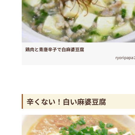
鶏肉と青唐辛子で白麻婆豆腐
ryoripap
辛くない！白い麻婆豆腐