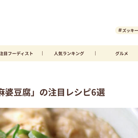
ズッキ
注目
フーディスト
人気
ランキング
グルメ
麻婆豆腐」の注目レシピ6選