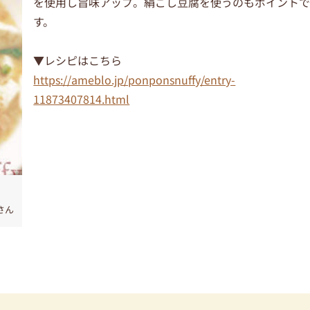
を使用し旨味アップ。絹ごし豆腐を使うのもポイント
す。
▼レシピはこちら
https://ameblo.jp/ponponsnuffy/entry-
11873407814.html
さん