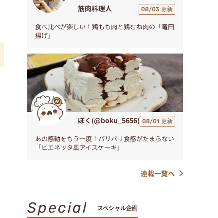
筋肉料理人
08/03 更新
食べ比べが楽しい！鶏もも肉と鶏むね肉の「竜田
揚げ」
ぼく(@boku_5656)
08/01 更新
あの感動をもう一度！パリパリ食感がたまらない
「ビエネッタ風アイスケーキ」
連載一覧へ
Special
スペシャル企画