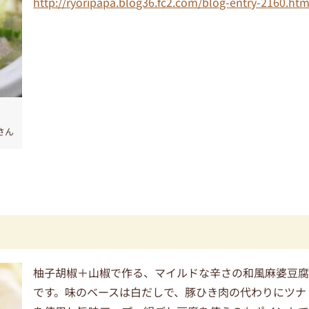
http://ryoripapa.blog36.fc2.com/blog-entry-2160.htm
aさん
柚子胡椒＋山椒で作る、マイルドな辛さの和風麻婆豆
です。味のベースは白だしで、豚ひき肉の代わりにツナ