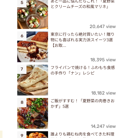
で
あと一品に悩んだらこれ！「夏野菜
とクリームチーズの和風マリネ」
20,647 view
東京に行ったら絶対買いたい！贈り
物にも喜ばれる実力派スイーツ3選
【お取...
18,395 view
フライパンで焼ける！ふわもち食感
の手作り「ナン」レシピ
18,182 view
ご飯がすすむ！「夏野菜の肉巻きお
かず」5選
14,247 view
誰よりも鶏むね肉を食べてきた料理