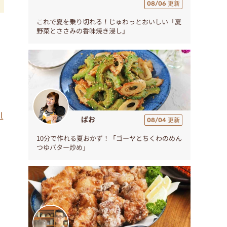
08/06 更新
これで夏を乗り切れる！じゅわっとおいしい「夏
野菜とささみの香味焼き浸し」
l
ぱお
08/04 更新
10分で作れる夏おかず！「ゴーヤとちくわのめん
つゆバター炒め」