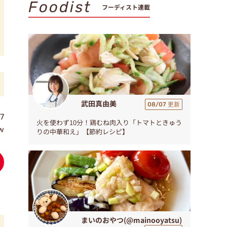
Foodist
フーディスト連載
武田真由美
08/07 更新
7
火を使わず10分！鶏むね肉入り「トマトときゅう
ew
りの中華和え」【節約レシピ】
まいのおやつ(@mainooyatsu)