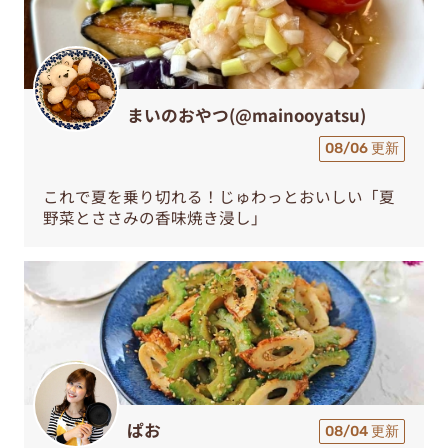
まいのおやつ(@mainooyatsu)
08/06 更新
これで夏を乗り切れる！じゅわっとおいしい「夏
野菜とささみの香味焼き浸し」
ぱお
08/04 更新