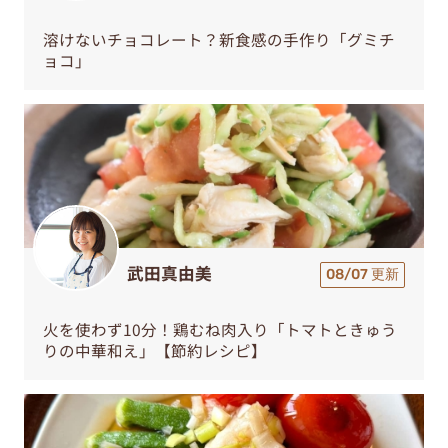
溶けないチョコレート？新食感の手作り「グミチ
ョコ」
武田真由美
08/07 更新
火を使わず10分！鶏むね肉入り「トマトときゅう
りの中華和え」【節約レシピ】