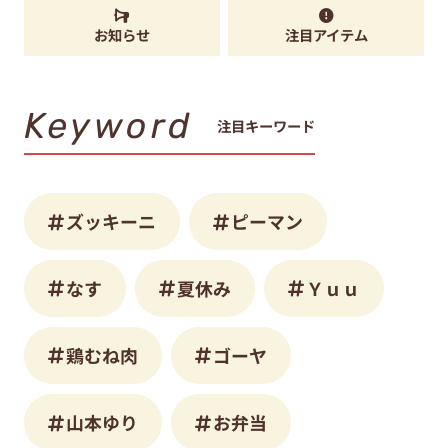
お知らせ
注目アイテム
Keyword
注目キーワード
ズッキーニ
ピーマン
なす
夏休み
Ｙｕｕ
鶏むね肉
ゴーヤ
山本ゆり
お弁当