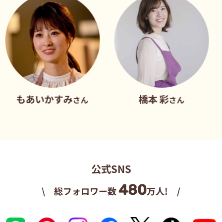
いかすみ
橋本 彩
だれ
さん
さん
公式SNS
480
\ 総フォロワー数
万人! /