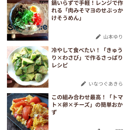
鍋いらずで手軽！レンジで作
れる「肉みそマヨのせぶっか
けそうめん」
山本ゆり
冷やして食べたい！「きゅう
り×わさび」で作るさっぱり
レシピ
いなつぐあきら
この組み合わせ最高！「トマ
ト×卵×チーズ」の簡単おか
ず