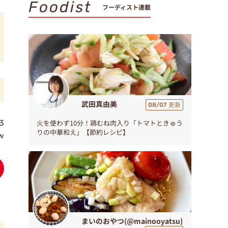
Foodist
フーディスト連載
武田真由美
08/07 更新
3
火を使わず10分！鶏むね肉入り「トマトときゅう
りの中華和え」【節約レシピ】
ew
まいのおやつ(@mainooyatsu)