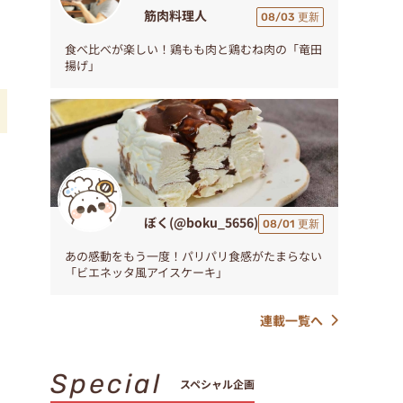
筋肉料理人
08/03 更新
食べ比べが楽しい！鶏もも肉と鶏むね肉の「竜田
揚げ」
ソ
ぼく(@boku_5656)
08/01 更新
あの感動をもう一度！パリパリ食感がたまらない
「ビエネッタ風アイスケーキ」
連載一覧へ
Special
スペシャル企画