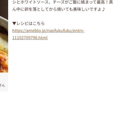
シとホワイトソース、チーズがご飯に絡まって最高！真
ん中に卵を落としてから焼いても美味しいですよ♪
▼レシピはこちら
https://ameblo.jp/naofukufuku/entry-
11102709796.html
さん