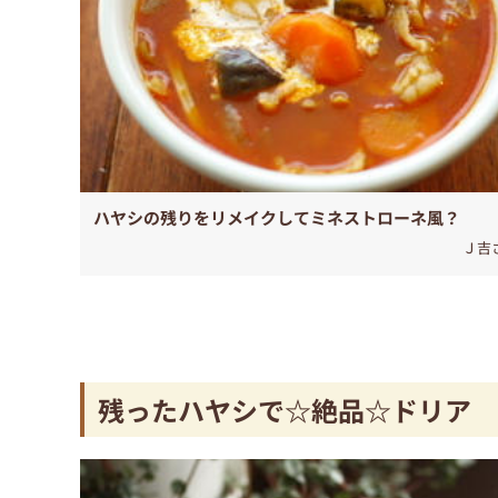
ハヤシの残りをリメイクしてミネストローネ風？
Ｊ吉
残ったハヤシで☆絶品☆ドリア