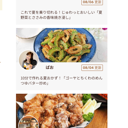
08/06 更新
これで夏を乗り切れる！じゅわっとおいしい「夏
野菜とささみの香味焼き浸し」
l
ぱお
08/04 更新
10分で作れる夏おかず！「ゴーヤとちくわのめん
つゆバター炒め」