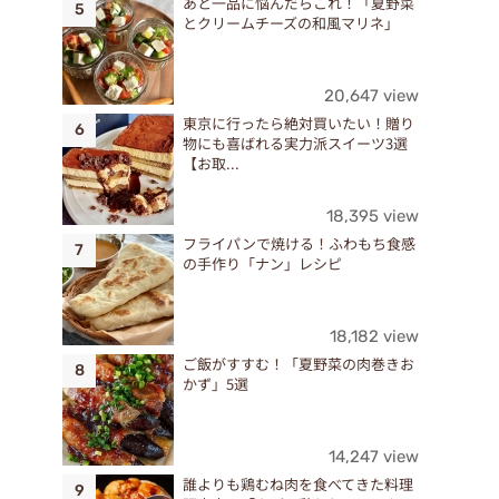
あと一品に悩んだらこれ！「夏野菜
とクリームチーズの和風マリネ」
20,647 view
東京に行ったら絶対買いたい！贈り
物にも喜ばれる実力派スイーツ3選
【お取...
18,395 view
フライパンで焼ける！ふわもち食感
の手作り「ナン」レシピ
18,182 view
ご飯がすすむ！「夏野菜の肉巻きお
かず」5選
14,247 view
誰よりも鶏むね肉を食べてきた料理