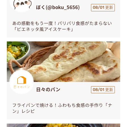
ぼく(@boku_5656)
08/01 更新
あの感動をもう一度！パリパリ食感がたまらない
「ビエネッタ風アイスケーキ」
日々のパン
08/01 更新
フライパンで焼ける！ふわもち食感の手作り「ナ
ン」レシピ