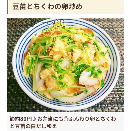
豆苗とちくわの卵炒め
節約80円♪お弁当にも◎ふんわり卵とちくわ
と豆苗の白だし和え