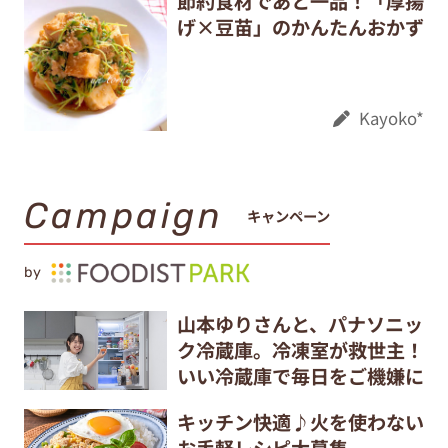
節約食材であと一品！「厚揚
げ×豆苗」のかんたんおかず
Kayoko*
Campaign
キャンペーン
by
山本ゆりさんと、パナソニッ
ク冷蔵庫。冷凍室が救世主！
いい冷蔵庫で毎日をご機嫌に
キッチン快適♪火を使わない
お手軽レシピ大募集