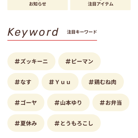
お知らせ
注目アイテム
Keyword
注目キーワード
ズッキーニ
ピーマン
なす
Ｙｕｕ
鶏むね肉
ゴーヤ
山本ゆり
お弁当
夏休み
とうもろこし