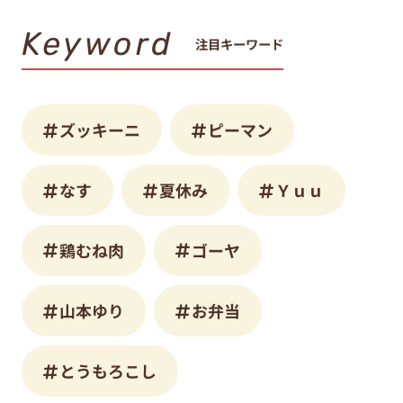
Keyword
注目キーワード
ズッキーニ
ピーマン
なす
夏休み
Ｙｕｕ
鶏むね肉
ゴーヤ
山本ゆり
お弁当
とうもろこし