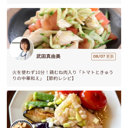
武田真由美
08/07 更新
火を使わず10分！鶏むね肉入り「トマトときゅう
りの中華和え」【節約レシピ】