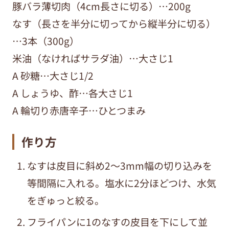
豚バラ薄切肉（4cm長さに切る）…200g
なす（長さを半分に切ってから縦半分に切る）
…3本（300g）
米油（なければサラダ油）…大さじ1
A 砂糖…大さじ1/2
A しょうゆ、酢…各大さじ1
A 輪切り赤唐辛子…ひとつまみ
作り方
なすは皮目に斜め2～3mm幅の切り込みを
等間隔に入れる。塩水に2分ほどつけ、水気
をぎゅっと絞る。
フライパンに1のなすの皮目を下にして並