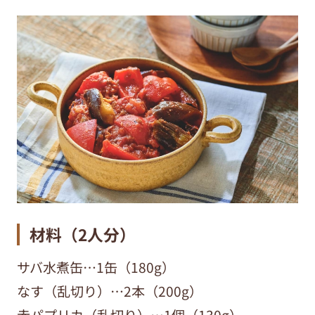
材料（
2
人分）
サバ水煮缶…1缶（180g）
なす（乱切り）…2本（200g）
赤パプリカ（乱切り）…1個（130g）