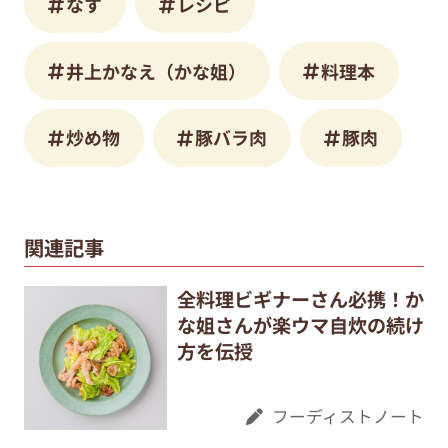
なす
レシピ
井上かなえ（かな姐）
料理本
炒め物
豚バラ肉
豚肉
関連記事
全料理ビギナーさん必携！か
な姐さんが楽ウマ自炊の続け
方を伝授
フーディストノート