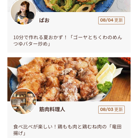
ぱお
08/04 更新
10分で作れる夏おかず！「ゴーヤとちくわのめん
つゆバター炒め」
筋肉料理人
08/03 更新
食べ比べが楽しい！鶏もも肉と鶏むね肉の「竜田
揚げ」