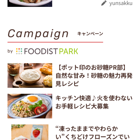
yunsakku
Campaign
キャンペーン
by
【ポット印のお砂糖PR部】
自然な甘み！砂糖の魅力再発
見レシピ
キッチン快適♪火を使わない
お手軽レシピ大募集
“凍ったままでやわらか
い”くちどけフローズンでい