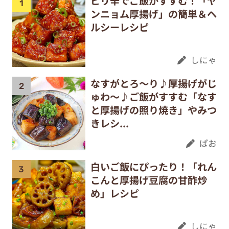
ピリ辛でご飯がすすむ！「ヤ
ンニョム厚揚げ」の簡単＆ヘ
ルシーレシピ
しにゃ
なすがとろ～り♪厚揚げがじ
ゅわ～♪ご飯がすすむ「なす
と厚揚げの照り焼き」やみつ
きレシ...
ぱお
白いご飯にぴったり！「れん
こんと厚揚げ豆腐の甘酢炒
め」レシピ
しにゃ