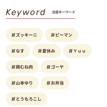
Keyword
注目キーワード
ズッキーニ
ピーマン
なす
夏休み
Ｙｕｕ
鶏むね肉
ゴーヤ
山本ゆり
お弁当
とうもろこし