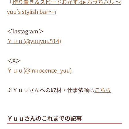
「
作り置き＆スピードおかず de おうちバル ～
yuu’s stylish bar～
」
＜Instagram＞
Ｙｕｕ(@yuuyuu514)
＜X＞
Ｙｕｕ(@innocence_yuu)
※Ｙｕｕさんへの取材・仕事依頼は
こちら
Ｙｕｕさんのこれまでの記事