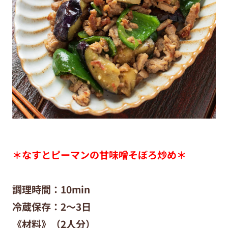
＊なすとピーマンの甘味噌そぼろ炒め
＊
調理時間：10min
冷蔵保存：2〜3日
《材料》
（2人分）