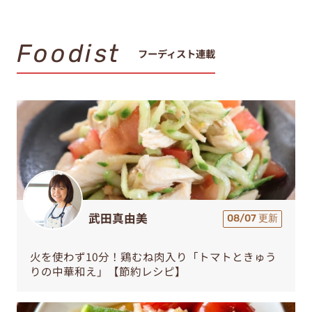
Foodist
フーディスト連載
武田真由美
08/07 更新
火を使わず10分！鶏むね肉入り「トマトときゅう
りの中華和え」【節約レシピ】