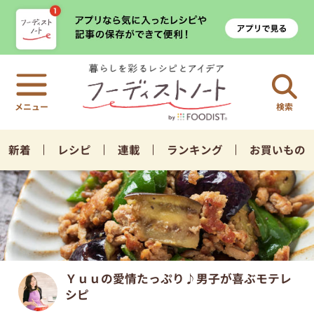
検索
新着
レシピ
連載
ランキング
お買いもの
Ｙｕｕの愛情たっぷり♪男子が喜ぶモテレ
シピ