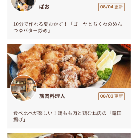
ぱお
08/04 更新
10分で作れる夏おかず！「ゴーヤとちくわのめん
つゆバター炒め」
筋肉料理人
08/03 更新
食べ比べが楽しい！鶏もも肉と鶏むね肉の「竜田
揚げ」