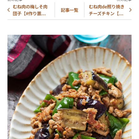
むね肉の梅しそ肉
むね肉de照り焼き
記事一覧
団子【#作り置...
チーズチキン【...