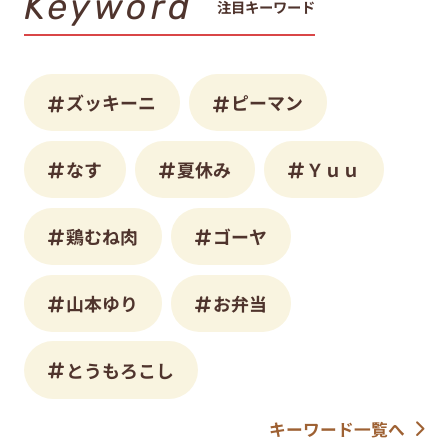
Keyword
注目キーワード
ズッキーニ
ピーマン
なす
夏休み
Ｙｕｕ
鶏むね肉
ゴーヤ
山本ゆり
お弁当
とうもろこし
キーワード一覧へ