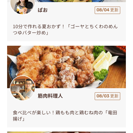
ぱお
08/04 更新
10分で作れる夏おかず！「ゴーヤとちくわのめん
つゆバター炒め」
筋肉料理人
08/03 更新
食べ比べが楽しい！鶏もも肉と鶏むね肉の「竜田
揚げ」