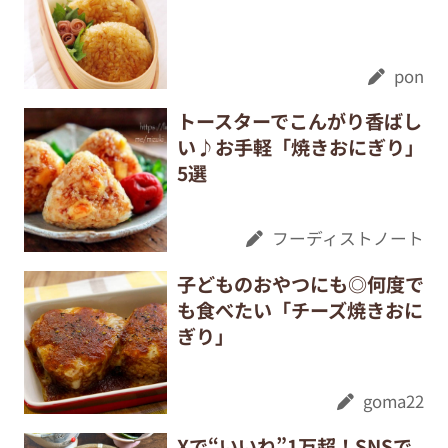
pon
トースターでこんがり香ばし
い♪お手軽「焼きおにぎり」
5選
フーディストノート
子どものおやつにも◎何度で
も食べたい「チーズ焼きおに
ぎり」
goma22
Xで“いいね”1万超！SNSで