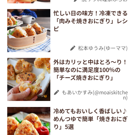
忙しい日の味方！冷凍できる
「肉みそ焼きおにぎり」レシ
ピ
松本ゆうみ(ゆーママ)
外はカリッと中はとろ～り！
簡単なのに満足度100％の
「チーズ焼きおにぎり」
もあいかすみ(@moaiskitche
n)
冷めてもおいしく香ばしい♪
めんつゆで簡単「焼きおにぎ
り」5選