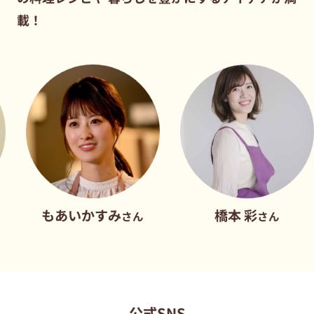
載！
もあいかすみ
橋本 彩
さん
さん
公式SNS