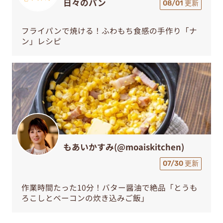
日々のパン
08/01 更新
フライパンで焼ける！ふわもち食感の手作り「ナ
ン」レシピ
もあいかすみ(@moaiskitchen)
07/30 更新
作業時間たった10分！バター醤油で絶品「とうも
ろこしとベーコンの炊き込みご飯」