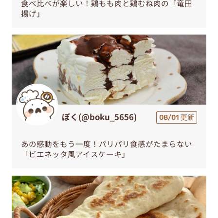
食べ比べが楽しい！鶏もも肉と鶏むね肉の「竜田
揚げ」
ぼく(@boku_5656)
08/01 更新
あの感動をもう一度！パリパリ食感がたまらない
「ビエネッタ風アイスケーキ」