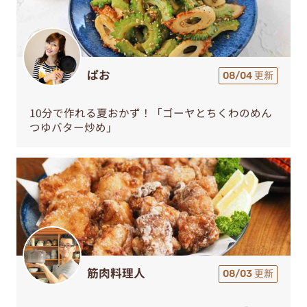
ぱお
08/04 更新
10分で作れる夏おかず！「ゴーヤとちくわのめん
つゆバター炒め」
筋肉料理人
08/03 更新