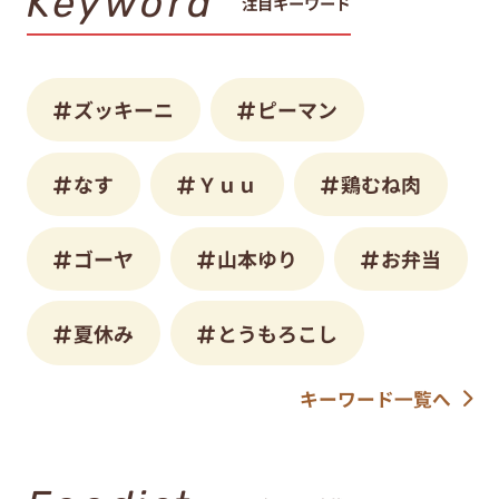
Keyword
注目キーワード
ズッキーニ
ピーマン
なす
Ｙｕｕ
鶏むね肉
ゴーヤ
山本ゆり
お弁当
夏休み
とうもろこし
キーワード一覧へ