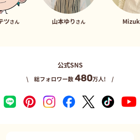
山本ゆり
Mizuki
ん
さん
さん
公式SNS
480
\ 総フォロワー数
万人! /