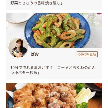
野菜とささみの香味焼き浸し」
ぱお
08/04 更新
10分で作れる夏おかず！「ゴーヤとちくわのめん
つゆバター炒め」