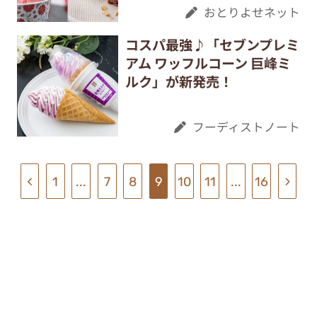
おとりよせネット
コスパ最強♪「セブンプレミ
アム ワッフルコーン 巨峰ミ
ルク」が新発売！
フーディストノート
1
...
7
8
9
10
11
...
16