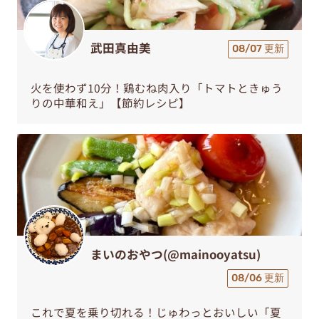
武田真由美
08/07 更新
火を使わず10分！鶏むね肉入り「トマトときゅう
りの中華和え」【節約レシピ】
まいのおやつ(@mainooyatsu)
08/06 更新
これで夏を乗り切れる！じゅわっとおいしい「夏