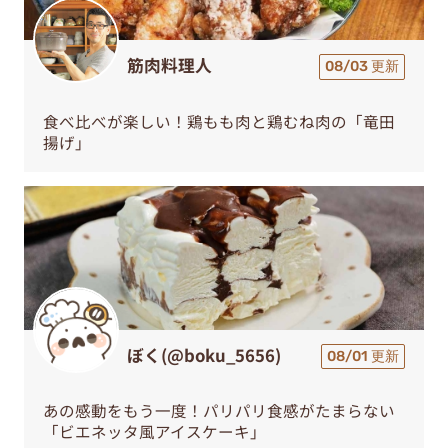
筋肉料理人
08/03 更新
食べ比べが楽しい！鶏もも肉と鶏むね肉の「竜田
揚げ」
ぼく(@boku_5656)
08/01 更新
あの感動をもう一度！パリパリ食感がたまらない
「ビエネッタ風アイスケーキ」