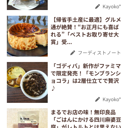
Kayoko*
【帰省手土産に最適】グルメ
通が絶賛！“お正月にも喜ば
れる”「ベストお取り寄せ大
賞」受...
フーディストノート
「ゴディバ」新作がファミマ
で限定発売！「モンブランシ
ョコラ」は2層仕立てで贅沢
♪
Kayoko*
まるでお店の味！無印良品
「ごはんにかける四川麻婆豆
腐」がレトルトとは思えない