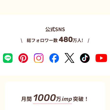
公式SNS
480
\ 総フォロワー数
万人! /
1000
月間
万
imp
突破！