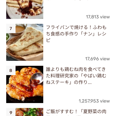
17,813 view
フライパンで焼ける！ふわも
ち食感の手作り「ナン」レシ
ピ
17,696 view
誰よりも鶏むね肉を食べてき
た料理研究家の「やばい鶏む
ねステーキ」の作り...
1,257,953 view
ご飯がすすむ！「夏野菜の肉