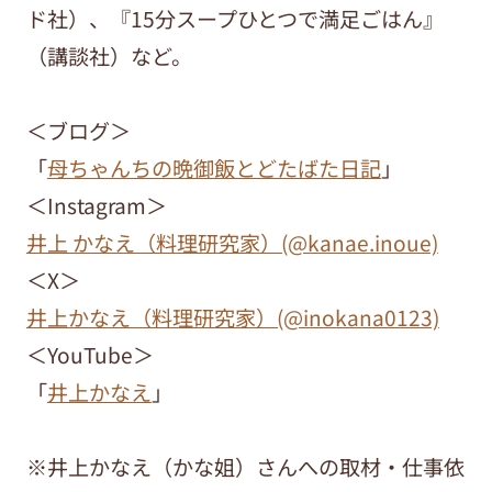
ド社）、『15分スープひとつで満足ごはん』
（講談社）など。
＜ブログ＞
「
母ちゃんちの晩御飯とどたばた日記
」
＜Instagram＞
井上 かなえ（料理研究家）(@kanae.inoue)
＜X＞
井上かなえ（料理研究家）(@inokana0123)
＜YouTube＞
「
井上かなえ
」
※井上かなえ（かな姐）さんへの取材・仕事依