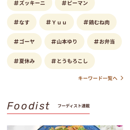
ズッキーニ
ピーマン
なす
Ｙｕｕ
鶏むね肉
ゴーヤ
山本ゆり
お弁当
夏休み
とうもろこし
キーワード一覧へ
Foodist
フーディスト連載