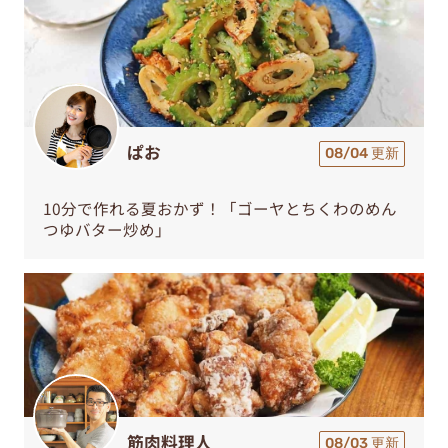
ぱお
08/04 更新
10分で作れる夏おかず！「ゴーヤとちくわのめん
つゆバター炒め」
筋肉料理人
08/03 更新