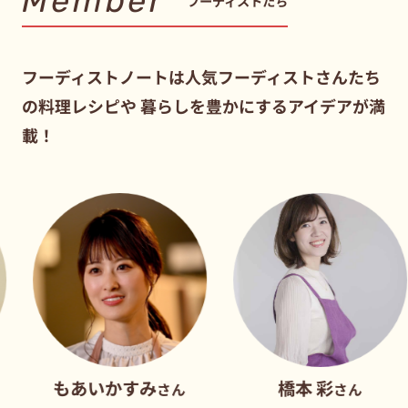
Member
フーディストたち
フーディストノートは人気フーディストさんたち
の料理レシピや
暮らしを豊かにするアイデアが満
載！
もあいかすみ
橋本 彩
さん
さん