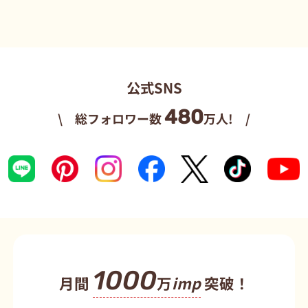
公式SNS
480
\ 総フォロワー数
万人! /
1000
月間
万
imp
突破！