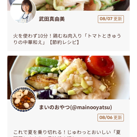
武田真由美
08/07 更新
火を使わず10分！鶏むね肉入り「トマトときゅう
りの中華和え」【節約レシピ】
まいのおやつ(@mainooyatsu)
08/06 更新
これで夏を乗り切れる！じゅわっとおいしい「夏