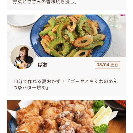
野菜とささみの香味焼き浸し」
ぱお
08/04 更新
10分で作れる夏おかず！「ゴーヤとちくわのめん
つゆバター炒め」