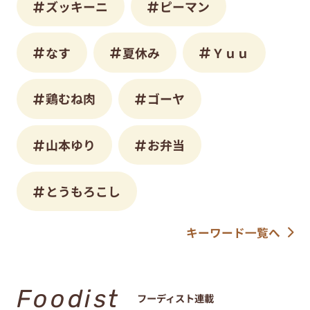
ズッキーニ
ピーマン
なす
夏休み
Ｙｕｕ
鶏むね肉
ゴーヤ
山本ゆり
お弁当
とうもろこし
キーワード一覧へ
Foodist
フーディスト連載