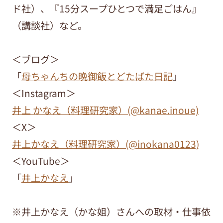
ド社）、『15分スープひとつで満足ごはん』
（講談社）など。
＜ブログ＞
「
母ちゃんちの晩御飯とどたばた日記
」
＜Instagram＞
井上 かなえ（料理研究家）(@kanae.inoue)
＜X＞
井上かなえ（料理研究家）(@inokana0123)
＜YouTube＞
「
井上かなえ
」
※井上かなえ（かな姐）さんへの取材・仕事依