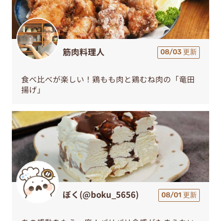
筋肉料理人
08/03 更新
食べ比べが楽しい！鶏もも肉と鶏むね肉の「竜田
揚げ」
ぼく(@boku_5656)
08/01 更新