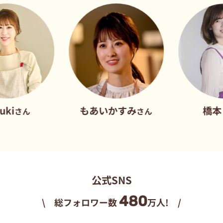
もあいかすみ
橋本 彩
さん
さん
公式SNS
480
\ 総フォロワー数
万人! /