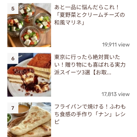
あと一品に悩んだらこれ！
「夏野菜とクリームチーズの
和風マリネ」
19,911 view
東京に行ったら絶対買いた
い！贈り物にも喜ばれる実力
派スイーツ3選【お取...
17,813 view
フライパンで焼ける！ふわも
ち食感の手作り「ナン」レシ
ピ