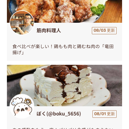
筋肉料理人
08/03 更新
食べ比べが楽しい！鶏もも肉と鶏むね肉の「竜田
揚げ」
ぼく(@boku_5656)
08/01 更新