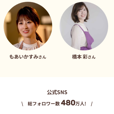
あいかすみ
橋本 彩
だ
さん
さん
公式SNS
480
\ 総フォロワー数
万人! /