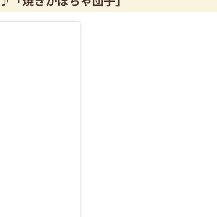
♪
「焼きかぼちゃ団子」