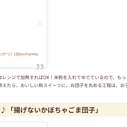
管理栄養士nami《こどもと食べるシンプル栄養ごはんとおやつ》(@puchaneiyoushimama)がシェアした投稿
はレンジで加熱すればOK！米粉を入れてゆでているので、もっ
添えたら、おいしい和スイーツに。お団子を丸める工程は、お
♪
「揚げないかぼちゃごま団子」