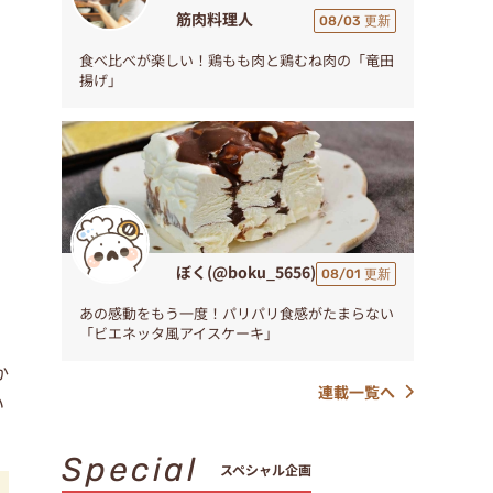
筋肉料理人
08/03 更新
食べ比べが楽しい！鶏もも肉と鶏むね肉の「竜田
揚げ」
ぼく(@boku_5656)
08/01 更新
あの感動をもう一度！パリパリ食感がたまらない
「ビエネッタ風アイスケーキ」
か
連載一覧へ
い
Special
スペシャル企画