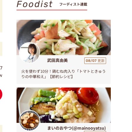
Foodist
フーディスト連載
武田真由美
08/07 更新
7
火を使わず10分！鶏むね肉入り「トマトときゅう
ew
りの中華和え」【節約レシピ】
まいのおやつ(@mainooyatsu)