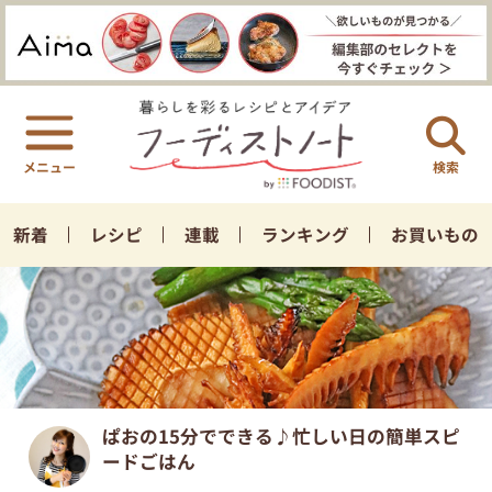
検索
新着
レシピ
連載
ランキング
お買いもの
ぱおの15分でできる♪忙しい日の簡単スピ
ードごはん