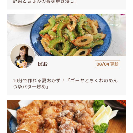
野菜とささみの香味焼き浸し」
ぱお
08/04 更新
10分で作れる夏おかず！「ゴーヤとちくわのめん
つゆバター炒め」