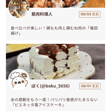
筋肉料理人
08/03 更新
食べ比べが楽しい！鶏もも肉と鶏むね肉の「竜田
揚げ」
ぼく(@boku_5656)
08/01 更新
あの感動をもう一度！パリパリ食感がたまらない
「ビエネッタ風アイスケーキ」