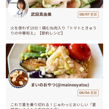
武田真由美
08/07 更新
火を使わず10分！鶏むね肉入り「トマトときゅう
りの中華和え」【節約レシピ】
まいのおやつ(@mainooyatsu)
08/06 更新
これで夏を乗り切れる！じゅわっとおいしい「夏