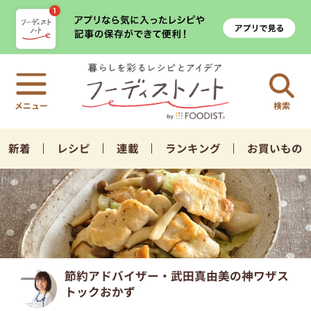
検索
新着
レシピ
連載
ランキング
お買いもの
節約アドバイザー・武田真由美の神ワザス
トックおかず