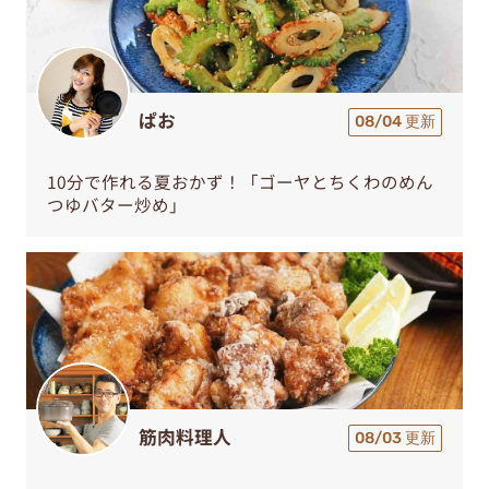
ぱお
08/04 更新
10分で作れる夏おかず！「ゴーヤとちくわのめん
つゆバター炒め」
筋肉料理人
08/03 更新