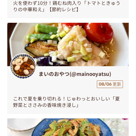
火を使わず10分！鶏むね肉入り「トマトときゅう
りの中華和え」【節約レシピ】
まいのおやつ(@mainooyatsu)
08/06 更新
これで夏を乗り切れる！じゅわっとおいしい「夏
野菜とささみの香味焼き浸し」