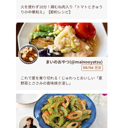
火を使わず10分！鶏むね肉入り「トマトときゅう
りの中華和え」【節約レシピ】
まいのおやつ(@mainooyatsu)
08/06 更新
これで夏を乗り切れる！じゅわっとおいしい「夏
野菜とささみの香味焼き浸し」