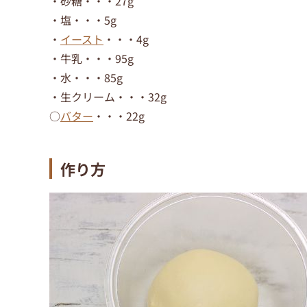
・砂糖・・・27g
・塩・・・5g
・
イースト
・・・4g
・牛乳・・・95g
・水・・・85g
・生クリーム・・・32g
○
バター
・・・22g
作り方