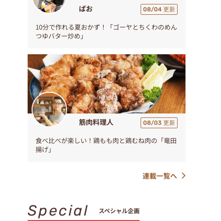
ぱお
08/04 更新
10分で作れる夏おかず！「ゴーヤとちくわのめん
つゆバター炒め」
筋肉料理人
08/03 更新
食べ比べが楽しい！鶏もも肉と鶏むね肉の「竜田
揚げ」
連載一覧へ
Special
スペシャル企画