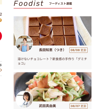
Foodist
フーディスト連載
2
長田知恵（つき）
08/08 更新
溶けないチョコレート？新食感の手作り「グミチ
ョコ」
武田真由美
08/07 更新