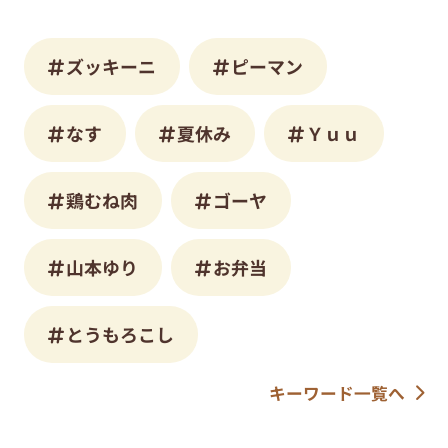
ズッキーニ
ピーマン
なす
夏休み
Ｙｕｕ
鶏むね肉
ゴーヤ
山本ゆり
お弁当
とうもろこし
キーワード一覧へ