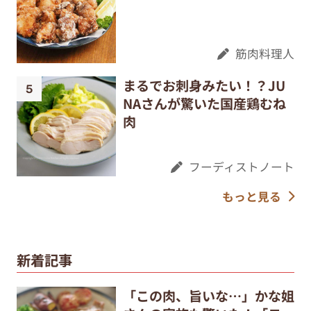
筋肉料理人
まるでお刺身みたい！？JU
NAさんが驚いた国産鶏むね
肉
フーディストノート
もっと見る
新着記事
「この肉、旨いな…」かな姐