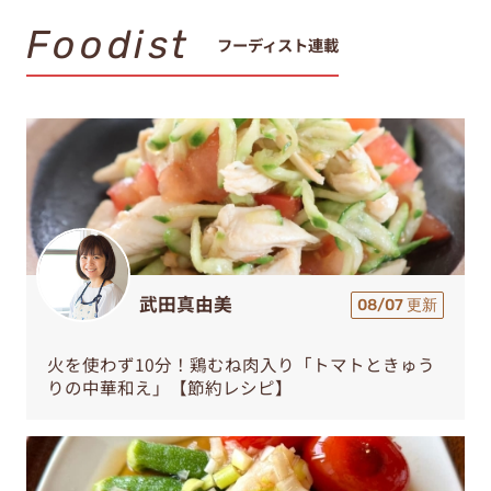
Foodist
フーディスト連載
武田真由美
08/07 更新
火を使わず10分！鶏むね肉入り「トマトときゅう
りの中華和え」【節約レシピ】