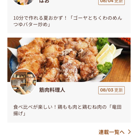
ぱお
08/04 更新
10分で作れる夏おかず！「ゴーヤとちくわのめん
つゆバター炒め」
筋肉料理人
08/03 更新
食べ比べが楽しい！鶏もも肉と鶏むね肉の「竜田
揚げ」
連載一覧へ