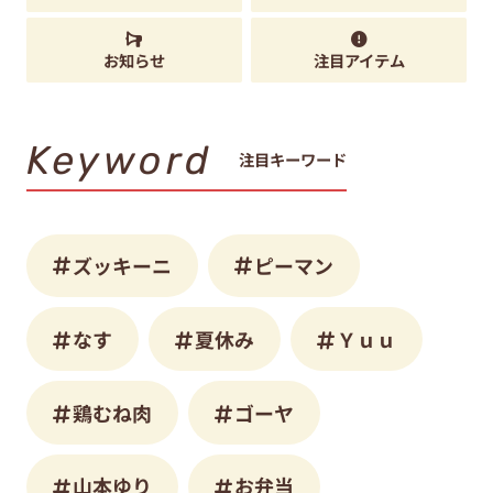
お知らせ
注目アイテム
Keyword
注目キーワード
ズッキーニ
ピーマン
なす
夏休み
Ｙｕｕ
鶏むね肉
ゴーヤ
山本ゆり
お弁当