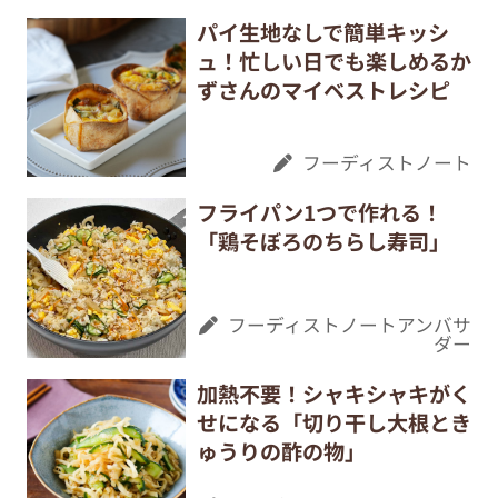
パイ生地なしで簡単キッシ
ュ！忙しい日でも楽しめるか
ずさんのマイベストレシピ
フーディストノート
フライパン1つで作れる！
「鶏そぼろのちらし寿司」
フーディストノートアンバサ
ダー
加熱不要！シャキシャキがく
せになる「切り干し大根とき
ゅうりの酢の物」