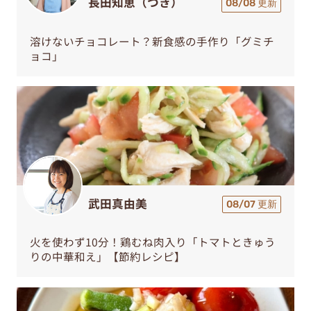
長田知恵（つき）
08/08 更新
溶けないチョコレート？新食感の手作り「グミチ
ョコ」
武田真由美
08/07 更新
火を使わず10分！鶏むね肉入り「トマトときゅう
りの中華和え」【節約レシピ】